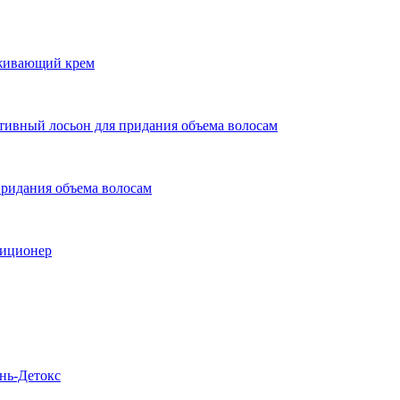
живающий крем
ый лосьон для придания объема волосам
дания объема волосам
иционер
ь-Детокс