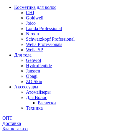
Косметика для волос
CHI
Goldwell
Joico
Londa Professional
Nioxin
Schwarzkopf Professional
Wella Professionals
Wella SP
Для тела
Gehwol
HydroPeptide
Janssen
Obagi
ZO Skin
Aксессуары
Атомайзеры
Для Волос
Расчески
Техника
ОПТ
Доставка
Бланк заказа