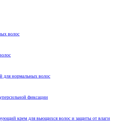
ых волос
волос
ля нормальных волос
персильной фиксации
й крем для вьющихся волос и защиты от влаги