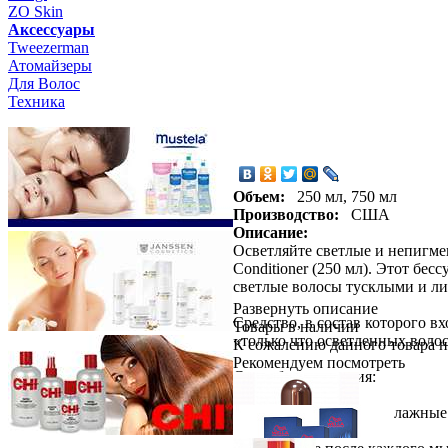
ZO Skin
Aксессуары
Tweezerman
Атомайзеры
Для Волос
Техника
Объем:
250 мл, 750 мл
Производство:
США
Описание:
Осветляйте светлые и непигме
Conditioner (250 мл). Этот бе
светлые волосы тусклыми и л
Развернуть описание
Средство, в состав которого в
Товары в наличии
«только что осветленных волос
К сожалению данного товара н
Рекомендуем посмотреть
Способ применения:
Нанесите средство на влажны
Тщательно смойте