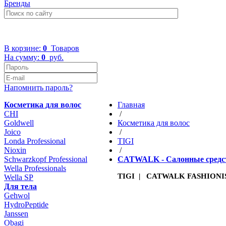
Бренды
+7 (499) 322-48-40
В корзине:
0
Товаров
На сумму:
0
руб.
Напомнить пароль?
Косметика для волос
Главная
CHI
/
Goldwell
Косметика для волос
Joico
/
Londa Professional
TIGI
Nioxin
/
Schwarzkopf Professional
CATWALK - Салонные средст
Wella Professionals
TIGI | CATWALK FASHIONIST
Wella SP
Для тела
Gehwol
HydroPeptide
Janssen
Obagi