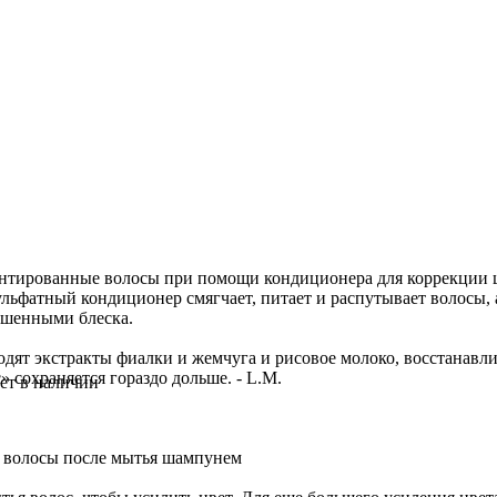
нтированные волосы при помощи кондиционера для коррекции цве
ссульфатный кондиционер смягчает, питает и распутывает волосы,
ишенными блеска.
ходят экстракты фиалки и жемчуга и рисовое молоко, восстанавли
» сохраняется гораздо дольше. - L.M.
ет в наличии
е волосы после мытья шампунем