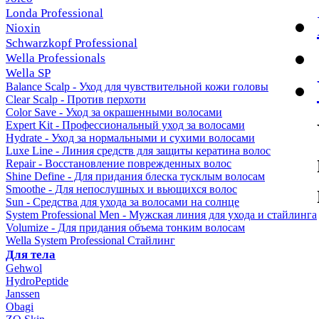
Londa Professional
Nioxin
Schwarzkopf Professional
Wella Professionals
Wella SP
Balance Scalp - Уход для чувствительной кожи головы
Clear Scalp - Против перхоти
Color Save - Уход за окрашенными волосами
Expert Kit - Профессиональный уход за волосами
Hydrate - Уход за нормальными и сухими волосами
Luxe Line - Линия средств для защиты кератина волос
Repair - Восстановление поврежденных волос
Shine Define - Для придания блеска тусклым волосам
Smoothe - Для непослушных и вьющихся волос
Sun - Средства для ухода за волосами на солнце
System Professional Men - Мужская линия для ухода и стайлинга
Volumize - Для придания объема тонким волосам
Wella System Professional Стайлинг
Для тела
Gehwol
HydroPeptide
Janssen
Obagi