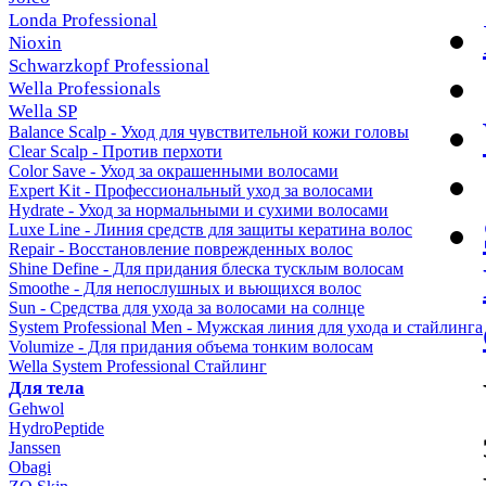
Londa Professional
Nioxin
Schwarzkopf Professional
Wella Professionals
Wella SP
Balance Scalp - Уход для чувствительной кожи головы
Clear Scalp - Против перхоти
Color Save - Уход за окрашенными волосами
Expert Kit - Профессиональный уход за волосами
Hydrate - Уход за нормальными и сухими волосами
Luxe Line - Линия средств для защиты кератина волос
Repair - Восстановление поврежденных волос
Shine Define - Для придания блеска тусклым волосам
Smoothe - Для непослушных и вьющихся волос
Sun - Средства для ухода за волосами на солнце
System Professional Men - Мужская линия для ухода и стайлинга
Volumize - Для придания объема тонким волосам
Wella System Professional Стайлинг
Для тела
Gehwol
HydroPeptide
Janssen
Obagi