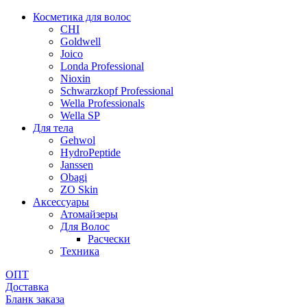
Косметика для волос
CHI
Goldwell
Joico
Londa Professional
Nioxin
Schwarzkopf Professional
Wella Professionals
Wella SP
Для тела
Gehwol
HydroPeptide
Janssen
Obagi
ZO Skin
Aксессуары
Атомайзеры
Для Волос
Расчески
Техника
ОПТ
Доставка
Бланк заказа