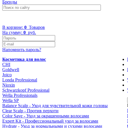
Бренды
+7 (499) 322-48-40
В корзине:
0
Товаров
На сумму:
0
руб.
Напомнить пароль?
Косметика для волос
CHI
Goldwell
Joico
Londa Professional
Nioxin
Schwarzkopf Professional
Wella Professionals
Wella SP
Balance Scalp - Уход для чувствительной кожи головы
Clear Scalp - Против перхоти
Color Save - Уход за окрашенными волосами
Expert Kit - Профессиональный уход за волосами
Hydrate - Уход за нормальными и сухими волосами