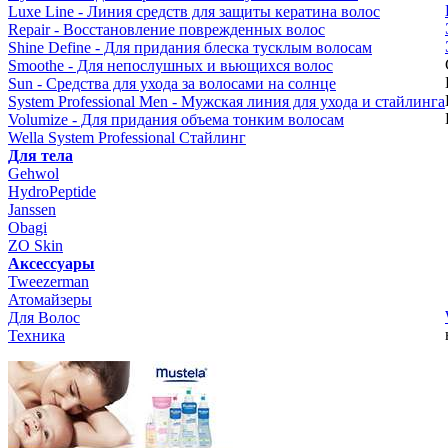
Luxe Line - Линия средств для защиты кератина волос
Repair - Восстановление поврежденных волос
Shine Define - Для придания блеска тусклым волосам
Smoothe - Для непослушных и вьющихся волос
Sun - Средства для ухода за волосами на солнце
System Professional Men - Мужская линия для ухода и стайлинга
Volumize - Для придания объема тонким волосам
Wella System Professional Стайлинг
Для тела
Gehwol
HydroPeptide
Janssen
Obagi
ZO Skin
Aксессуары
Tweezerman
Атомайзеры
Для Волос
Техника