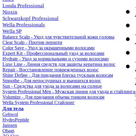
Londa Professional
Nioxin
Schwarzkopf Professional
Wella Professionals
Wella SP
Balance Scalp - Уход для чувствительной кожи головы
Clear Scalp - Против перхоти
Color Save - Уход за окрашенными волосами
Expert Kit - Профессиональный уход за волосами
Hydrate - Уход за нормальными и сухими волосами
Luxe Line - Линия средств для защиты кератина волос
Repair - Восстановление поврежденных волос
Shine Define - Для придания блеска тусклым волосам
Smoothe - Для непослушных и вьющихся волос
Sun - Средства для ухода за волосами на солнце
System Professional Men - Мужская линия для ухода и стайлинга
Volumize - Для придания объема тонким волосам
Wella System Professional Стайлинг
Для тела
Gehwol
HydroPeptide
Janssen
Obagi