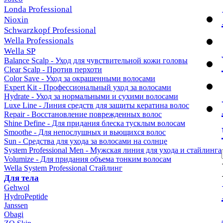
Londa Professional
Nioxin
Schwarzkopf Professional
Wella Professionals
Wella SP
Balance Scalp - Уход для чувствительной кожи головы
Clear Scalp - Против перхоти
Color Save - Уход за окрашенными волосами
Expert Kit - Профессиональный уход за волосами
Hydrate - Уход за нормальными и сухими волосами
Luxe Line - Линия средств для защиты кератина волос
Repair - Восстановление поврежденных волос
Shine Define - Для придания блеска тусклым волосам
Smoothe - Для непослушных и вьющихся волос
Sun - Средства для ухода за волосами на солнце
System Professional Men - Мужская линия для ухода и стайлинга
Volumize - Для придания объема тонким волосам
Wella System Professional Стайлинг
Для тела
Gehwol
HydroPeptide
Janssen
Obagi