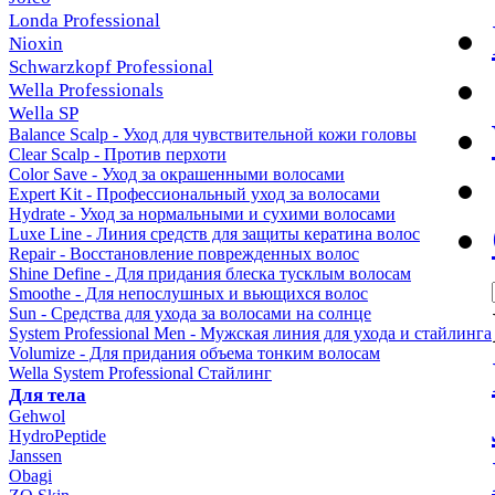
Londa Professional
Nioxin
Schwarzkopf Professional
Wella Professionals
Wella SP
Balance Scalp - Уход для чувствительной кожи головы
Clear Scalp - Против перхоти
Color Save - Уход за окрашенными волосами
Expert Kit - Профессиональный уход за волосами
Hydrate - Уход за нормальными и сухими волосами
Luxe Line - Линия средств для защиты кератина волос
Repair - Восстановление поврежденных волос
Shine Define - Для придания блеска тусклым волосам
Smoothe - Для непослушных и вьющихся волос
Sun - Средства для ухода за волосами на солнце
System Professional Men - Мужская линия для ухода и стайлинга
Volumize - Для придания объема тонким волосам
Wella System Professional Стайлинг
Для тела
Gehwol
HydroPeptide
Janssen
Obagi