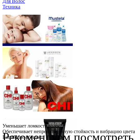
Для Волос
Техника
Уменьшает ломкость волос**
Обеспечивает непревзойденную стойкость и вибрацию цвета
Рекомендуем посмотреть
LumiShine обещает: