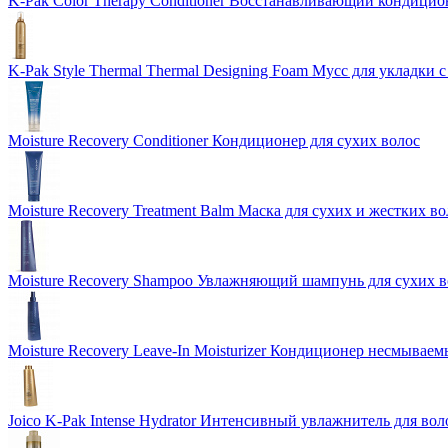
K-Pak Color Therapy Conditioner Восстанавливающий кондицио
K-Pak Style Thermal Thermal Designing Foam Мусс для укладки 
Moisture Recovery Conditioner Кондиционер для сухих волос
Moisture Recovery Treatment Balm Маска для сухих и жестких во
Moisture Recovery Shampoo Увлажняющий шампунь для сухих в
Moisture Recovery Leave-In Moisturizer Кондиционер несмываем
Joico K-Pak Intense Hydrator Интенсивный увлажнитель для вол