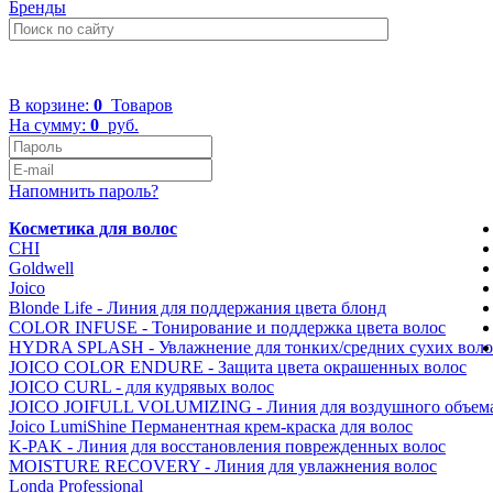
Бренды
+7 (499) 322-48-40
В корзине:
0
Товаров
На сумму:
0
руб.
Напомнить пароль?
Косметика для волос
CHI
Goldwell
Joico
Blonde Life - Линия для поддержания цвета блонд
COLOR INFUSE - Тонирование и поддержка цвета волос
HYDRA SPLASH - Увлажнение для тонких/средних сухих воло
JOICO COLOR ENDURE - Защита цвета окрашенных волос
JOICO CURL - для кудрявых волоc
JOICO JOIFULL VOLUMIZING - Линия для воздушного объем
Joico LumiShine Перманентная крем-краска для волос
K-PAK - Линия для восстановления поврежденных волоc
MOISTURE RECOVERY - Линия для увлажнения волос
Londa Professional