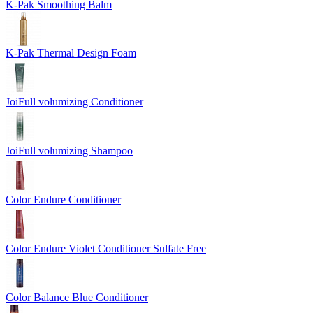
K-Pak Smoothing Balm
K-Pak Thermal Design Foam
JoiFull volumizing Conditioner
JoiFull volumizing Shampoo
Color Endure Conditioner
Color Endure Violet Conditioner Sulfate Free
Color Balance Blue Conditioner