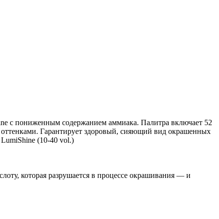
ine с пониженным содержанием аммиака. Палитра включает 52
и оттенками. Гарантирует здоровый, сияющий вид окрашенных
umiShine (10-40 vol.)
оту, которая разрушается в процессе окрашивания — и