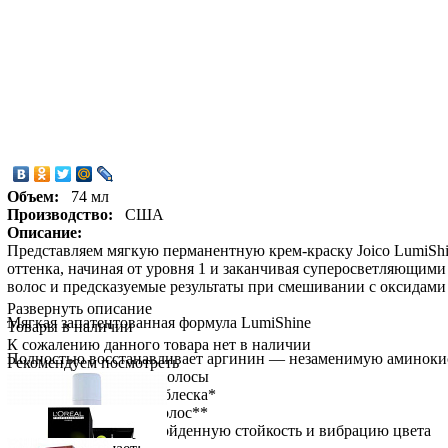
Объем:
74 мл
Производство:
США
Описание:
Представляем мягкую перманентную крем-краску Joico LumiSh
оттенка, начиная от уровня 1 и заканчивая суперосветляющим
волос и предсказуемые результаты при смешивании с оксидами L
Развернуть описание
Мягкая запатентованная формула LumiShine
Товары в наличии
К сожалению данного товара нет в наличии
Полностью восстанавливает аргинин — незаменимую аминокисл
Рекомендуем посмотреть
мгновенно укрепляет волосы
Дарит в 2 раза больше блеска*
Уменьшает ломкость волос**
Обеспечивает непревзойденную стойкость и вибрацию цвета