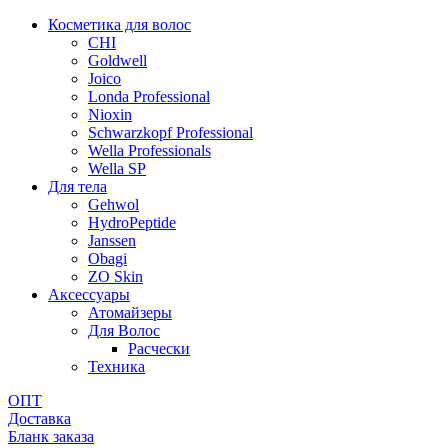
Косметика для волос
CHI
Goldwell
Joico
Londa Professional
Nioxin
Schwarzkopf Professional
Wella Professionals
Wella SP
Для тела
Gehwol
HydroPeptide
Janssen
Obagi
ZO Skin
Aксессуары
Атомайзеры
Для Волос
Расчески
Техника
ОПТ
Доставка
Бланк заказа