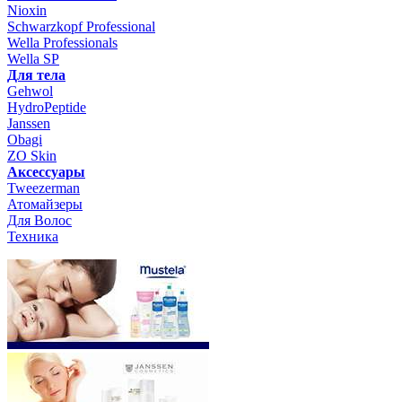
Nioxin
Schwarzkopf Professional
Wella Professionals
Wella SP
Для тела
Gehwol
HydroPeptide
Janssen
Obagi
ZO Skin
Aксессуары
Tweezerman
Атомайзеры
Для Волос
Техника