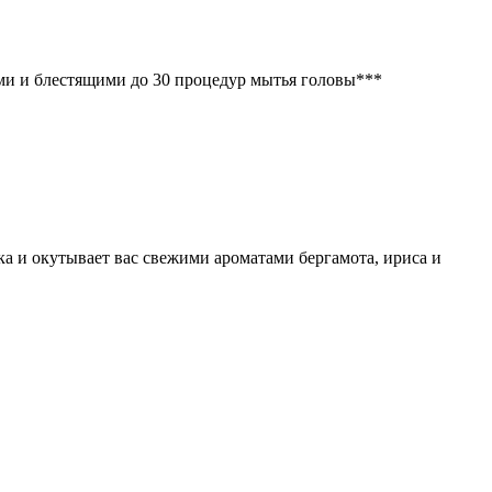
ми и блестящими до 30 процедур мытья головы***
адки сверхсильной фиксации
без аммиака
ка и окутывает вас свежими ароматами бергамота, ириса и
от 12000 руб.
от 12000 руб.
от 12000 руб.