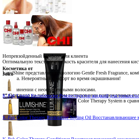
Непревзойденный комфорт для клиента
Оптимальную текстуру и вязкость красителя для нанесения кис
Косметика от
LumiShine представляет технологию Gentle Fresh Fragrance, ко
Joico
сандала. Невероятный комфорт во время окрашивания!
* В сравнении с неокрашенными волосами.
** Основано на лабораторном тестировании поврежденных вол
K-Pak Liquid Reconstructor Реконструктор жидкий для тонких/
*** Волосы, обработанные K-PAK Color Therapy System в сра
K-Pak Color Therapy Restorative Styling Oil Восстанавливающее 