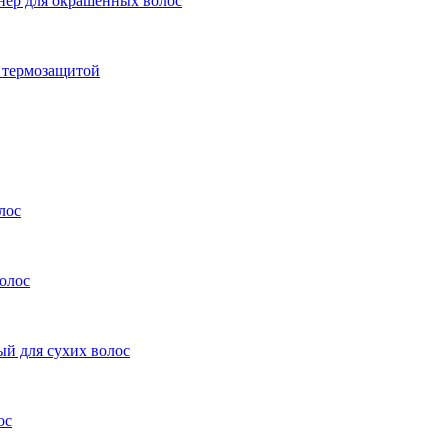
нер для окрашенных волос
с термозащитой
лос
олос
ый для сухих волос
ос