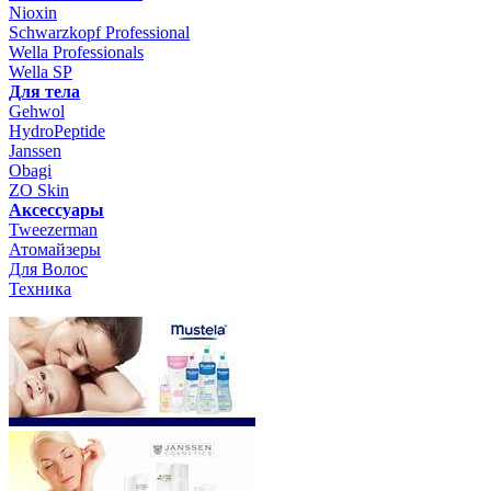
Nioxin
Schwarzkopf Professional
Wella Professionals
Wella SP
Для тела
Gehwol
HydroPeptide
Janssen
Obagi
ZO Skin
Aксессуары
Tweezerman
Атомайзеры
Для Волос
Техника