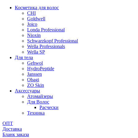
Косметика для волос
CHI
Goldwell
Joico
Londa Professional
Nioxin
Schwarzkopf Professional
Wella Professionals
Wella SP
Для тела
Gehwol
HydroPeptide
Janssen
Obagi
ZO Skin
Aксессуары
Атомайзеры
Для Волос
Расчески
Техника
ОПТ
Доставка
Бланк заказа