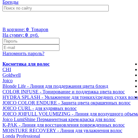
Бренды
+7 (499) 322-48-40
В корзине:
0
Товаров
На сумму:
0
руб.
Напомнить пароль?
Косметика для волос
CHI
Goldwell
Joico
Blonde Life - Линия для поддержания цвета блонд
COLOR INFUSE - Тонирование и поддержка цвета волос
HYDRA SPLASH - Увлажнение для тонких/средних сухих воло
JOICO COLOR ENDURE - Защита цвета окрашенных волос
JOICO CURL - для кудрявых волоc
JOICO JOIFULL VOLUMIZING - Линия для воздушного объем
Joico LumiShine Перманентная крем-краска для волос
K-PAK - Линия для восстановления поврежденных волоc
MOISTURE RECOVERY - Линия для увлажнения волос
Londa Professional