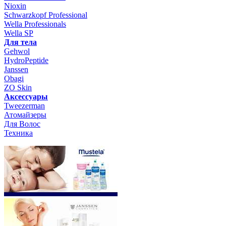
Nioxin
Schwarzkopf Professional
Wella Professionals
Wella SP
Для тела
Gehwol
HydroPeptide
Janssen
Obagi
ZO Skin
Aксессуары
Tweezerman
Атомайзеры
Для Волос
Техника