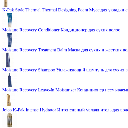
K-Pak Style Thermal Thermal Designing Foam Мусс для укладки 
Moisture Recovery Conditioner Кондиционер для сухих волос
Moisture Recovery Treatment Balm Маска для сухих и жестких во
Moisture Recovery Shampoo Увлажняющий шампунь для сухих в
Moisture Recovery Leave-In Moisturizer Кондиционер несмываем
Joico K-Pak Intense Hydrator Интенсивный увлажнитель для вол