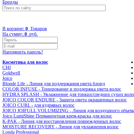
Бренды
+7 (499) 322-48-40
В корзине:
0
Товаров
На сумму:
0
руб.
Напомнить пароль?
Косметика для волос
CHI
Goldwell
Joico
Blonde Life - Линия для поддержания цвета блонд
COLOR INFUSE - Тонирование и поддержка цвета волос
HYDRA SPLASH - Увлажнение для тонких/средних сухих воло
JOICO COLOR ENDURE - Защита цвета окрашенных волос
JOICO CURL - для кудрявых волоc
JOICO JOIFULL VOLUMIZING - Линия для воздушного объем
Joico LumiShine Перманентная крем-краска для волос
K-PAK - Линия для восстановления поврежденных волоc
MOISTURE RECOVERY - Линия для увлажнения волос
Londa Professional