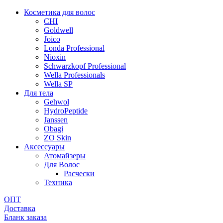
Косметика для волос
CHI
Goldwell
Joico
Londa Professional
Nioxin
Schwarzkopf Professional
Wella Professionals
Wella SP
Для тела
Gehwol
HydroPeptide
Janssen
Obagi
ZO Skin
Aксессуары
Атомайзеры
Для Волос
Расчески
Техника
ОПТ
Доставка
Бланк заказа