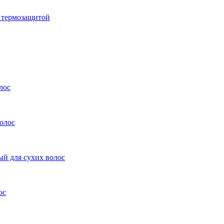
с термозащитой
лос
олос
ый для сухих волос
ос