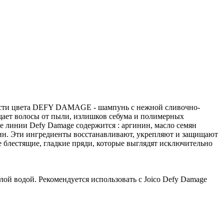
кости цвета DEFY DAMAGE - шампунь с нежной сливочно-
ает волосы от пыли, излишков себума и полимерных
ве линии Defy Damage содержится : аргинин, масло семян
ин. Эти ингредиенты восстанавливают, укрепляют и защищают
 блестящие, гладкие пряди, которые выглядят исключительно
лой водой. Рекомендуется использовать с Joico Defy Damage