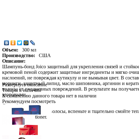
Объем:
300 мл
Производство:
США
Описание:
Шампунь-бонд Joico защитный для укрепления связей и стой
кремовой пеной содержит защитные ингредиенты и мягко очищ
наслоений, не повреждая кутикулу и не вымывая цвет. В соста
моринги, защитный липид, масло шиповника, аргинин и керат
Развернуть описание
волосы от ежедневных повреждений. В результате вы получаете
Товары в наличии
здоровыми.
К сожалению данного товара нет в наличии
Рекомендуем посмотреть
Способ применения:
Нанесите на влажные волосы, вспеньте и тщательно смойте теп
Protective Conditioner.