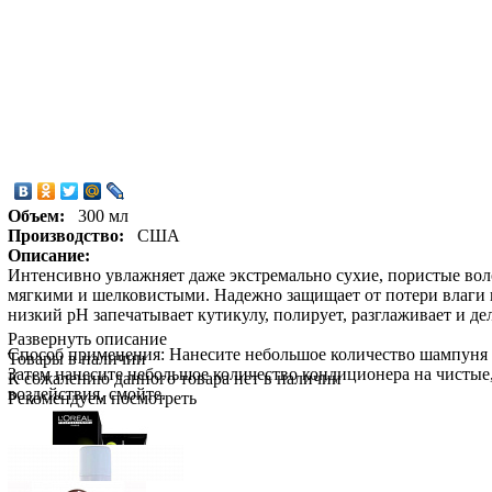
Объем:
300 мл
Производство:
США
Описание:
Интенсивно увлажняет даже экстремально сухие, пористые вол
мягкими и шелковистыми. Надежно защищает от потери влаги 
низкий pH запечатывает кутикулу, полирует, разглаживает и де
Развернуть описание
Способ применения: Нанесите небольшое количество шампуня 
Товары в наличии
Затем нанесите небольшое количество кондиционера на чистые,
К сожалению данного товара нет в наличии
воздействия, смойте.
Рекомендуем посмотреть