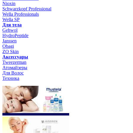
Nioxin
Schwarzkopf Professional
Wella Professionals
Wella SP
Для тела
Gehwol
HydroPeptide
Janssen
Obagi
ZO Skin
Aксессуары
Tweezerman
Атомайзеры
Для Волос
Техника