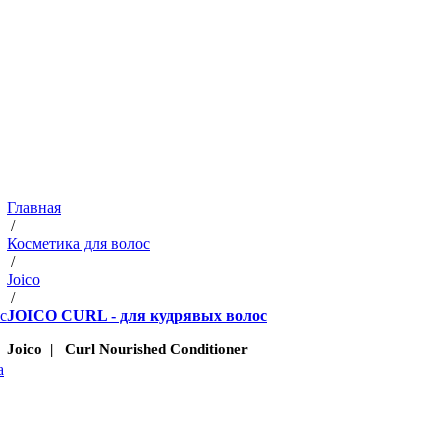
Главная
/
Косметика для волос
/
Joico
/
с
JOICO CURL - для кудрявых волоc
Joico | Curl Nourished Conditioner
а