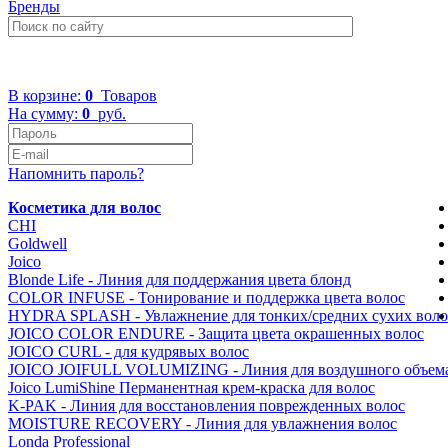
Бренды
+7 (499) 322-48-40
В корзине:
0
Товаров
На сумму:
0
руб.
Напомнить пароль?
Косметика для волос
CHI
Goldwell
Joico
Blonde Life - Линия для поддержания цвета блонд
COLOR INFUSE - Тонирование и поддержка цвета волос
HYDRA SPLASH - Увлажнение для тонких/средних сухих воло
JOICO COLOR ENDURE - Защита цвета окрашенных волос
JOICO CURL - для кудрявых волоc
JOICO JOIFULL VOLUMIZING - Линия для воздушного объем
Joico LumiShine Перманентная крем-краска для волос
K-PAK - Линия для восстановления поврежденных волоc
MOISTURE RECOVERY - Линия для увлажнения волос
Londa Professional