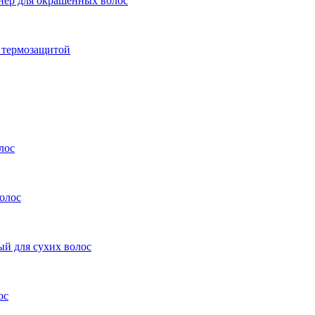
нер для окрашенных волос
с термозащитой
лос
олос
ый для сухих волос
ос