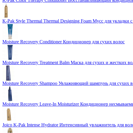
K-Pak Color Therapy Conditioner Восстанавливающий кондицио
K-Pak Style Thermal Thermal Designing Foam Мусс для укладки 
Moisture Recovery Conditioner Кондиционер для сухих волос
Moisture Recovery Treatment Balm Маска для сухих и жестких во
Moisture Recovery Shampoo Увлажняющий шампунь для сухих в
Moisture Recovery Leave-In Moisturizer Кондиционер несмываем
Joico K-Pak Intense Hydrator Интенсивный увлажнитель для вол