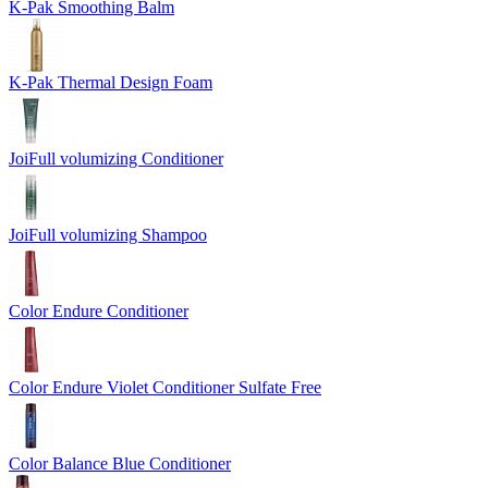
K-Pak Smoothing Balm
K-Pak Thermal Design Foam
JoiFull volumizing Conditioner
JoiFull volumizing Shampoo
Color Endure Conditioner
Color Endure Violet Conditioner Sulfate Free
Color Balance Blue Conditioner