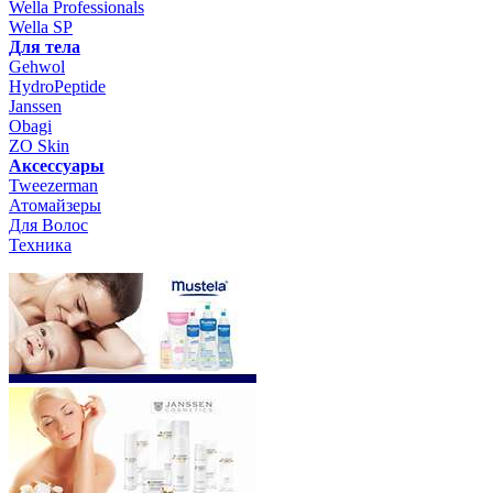
Wella Professionals
Wella SP
Для тела
Gehwol
HydroPeptide
Janssen
Obagi
ZO Skin
Aксессуары
Tweezerman
Атомайзеры
Для Волос
Техника