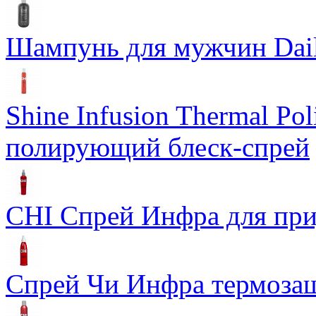
Шампунь для мужчин Dail
Shine Infusion Thermal Po
полирующий блеск-спрей
CHI Спрей Инфра для при
Спрей Чи Инфра термозащ