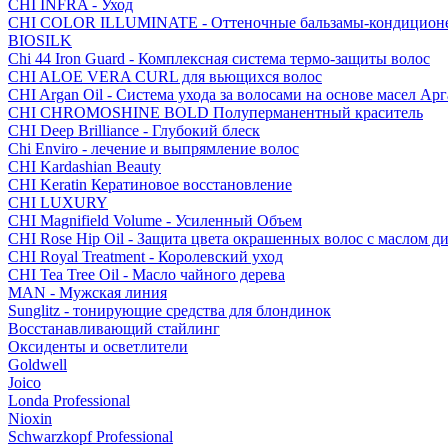
CHI INFRA - Уход
CHI COLOR ILLUMINATE - Оттеночные бальзамы-кондицион
BIOSILK
Chi 44 Iron Guard - Комплексная система термо-защиты волос
CHI ALOE VERA CURL для вьющихся волос
CHI Argan Oil - Cистема ухода за волосами на основе масел А
CHI CHROMOSHINE BOLD Полуперманентный краситель
CHI Deep Brilliance - Глубокий блеск
Chi Enviro - лечение и выпрямление волос
CHI Kardashian Beauty
CHI Keratin Кератиновое восстановление
CHI LUXURY
CHI Magnifield Volume - Усиленный Объем
CHI Rose Hip Oil - Защита цвета окрашенных волос с маслом д
CHI Royal Treatment - Королевский уход
CHI Tea Tree Oil - Масло чайного дерева
MAN - Мужская линия
Sunglitz - тонирующие средства для блондинок
Восстанавливающий стайлинг
Оксиденты и осветлители
Goldwell
Joico
Londa Professional
Nioxin
Schwarzkopf Professional