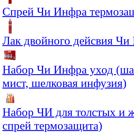
Спрей Чи Инфра термозащ
Лак двойного дейсвия Чи 
Набор Чи Инфра уход (ша
мист, шелковая инфузия)
Набор ЧИ для толстых и ж
спрей термозащита)