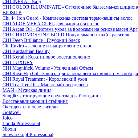
CHI INFRA - Уход
CHI COLOR ILLUMINATE - Оттеночные бальзамы-кондицион
BIOSILK
Chi 44 Iron Guard - Комплексная система термо-защиты волос
CHI ALOE VERA CURL для вьющихся волос
CHI Argan Oil - Cистема ухода за волосами на основе масел А
CHI CHROMOSHINE BOLD Полуперманентный краситель
CHI Deep Brilliance - Глубокий блеск
Chi Enviro - лечение и выпрямление волос
CHI Kardashian Beauty
CHI Keratin Кератиновое восстановление
CHI LUXURY
CHI Magnifield Volume - Усиленный Объем
CHI Rose Hip Oil - Защита цвета окрашенных волос с маслом д
CHI Royal Treatment - Королевский уход
CHI Tea Tree Oil - Масло чайного дерева
MAN - Мужская линия
Sunglitz - тонирующие средства для блондинок
Восстанавливающий стайлинг
Оксиденты и осветлители
Goldwell
Joico
Londa Professional
Nioxin
Schwarzkopf Professional