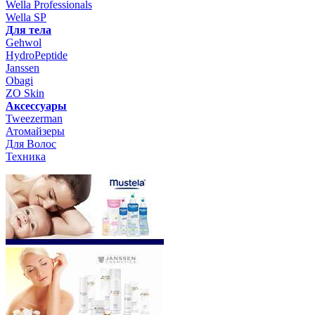
Wella Professionals
Wella SP
Для тела
Gehwol
HydroPeptide
Janssen
Obagi
ZO Skin
Aксессуары
Tweezerman
Атомайзеры
Для Волос
Техника