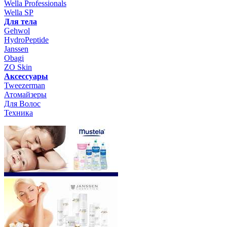
Wella Professionals
Wella SP
Для тела
Gehwol
HydroPeptide
Janssen
Obagi
ZO Skin
Aксессуары
Tweezerman
Атомайзеры
Для Волос
Техника