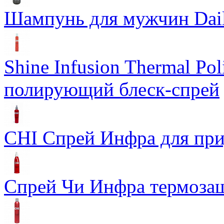
Шампунь для мужчин Dail
Shine Infusion Thermal Po
полирующий блеск-спрей
CHI Спрей Инфра для при
Спрей Чи Инфра термозащ