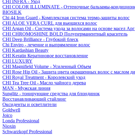
CHI INFRA - Уход
CHI COLOR ILLUMINATE - Оттеночные бальзамы-кондицион
BIOSILK
Chi 44 Iron Guard - Комплексная система термо-защиты волос
CHI ALOE VERA CURL для вьющихся волос
CHI Argan Oil - Cистема ухода за волосами на основе масел А
CHI CHROMOSHINE BOLD Полуперманентный краситель
CHI Deep Brilliance - Глубокий блеск
Chi Enviro - лечение и выпрямление волос
CHI Kardashian Beauty
CHI Keratin Кератиновое восстановление
CHI LUXURY
CHI Magnifield Volume - Усиленный Объем
CHI Rose Hip Oil - Защита цвета окрашенных волос с маслом д
CHI Royal Treatment - Королевский уход
CHI Tea Tree Oil - Масло чайного дерева
MAN - Мужская линия
Sunglitz - тонирующие средства для блондинок
Восстанавливающий стайлинг
Оксиденты и осветлители
Goldwell
Joico
Londa Professional
Nioxin
Schwarzkopf Professional