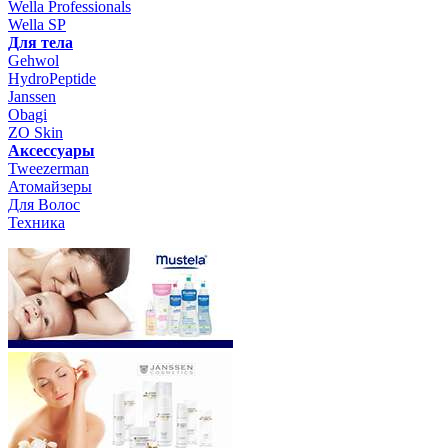
Wella Professionals
Wella SP
Для тела
Gehwol
HydroPeptide
Janssen
Obagi
ZO Skin
Aксессуары
Tweezerman
Атомайзеры
Для Волос
Техника