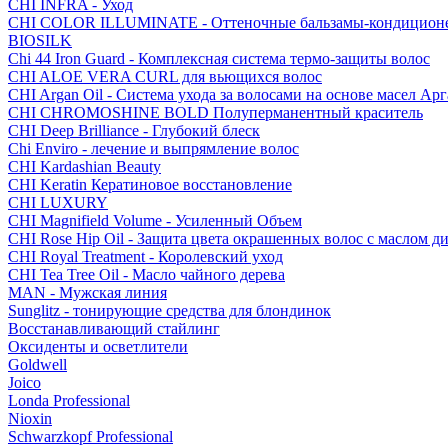
CHI INFRA - Уход
CHI COLOR ILLUMINATE - Оттеночные бальзамы-кондицион
BIOSILK
Chi 44 Iron Guard - Комплексная система термо-защиты волос
CHI ALOE VERA CURL для вьющихся волос
CHI Argan Oil - Cистема ухода за волосами на основе масел А
CHI CHROMOSHINE BOLD Полуперманентный краситель
CHI Deep Brilliance - Глубокий блеск
Chi Enviro - лечение и выпрямление волос
CHI Kardashian Beauty
CHI Keratin Кератиновое восстановление
CHI LUXURY
CHI Magnifield Volume - Усиленный Объем
CHI Rose Hip Oil - Защита цвета окрашенных волос с маслом д
CHI Royal Treatment - Королевский уход
CHI Tea Tree Oil - Масло чайного дерева
MAN - Мужская линия
Sunglitz - тонирующие средства для блондинок
Восстанавливающий стайлинг
Оксиденты и осветлители
Goldwell
Joico
Londa Professional
Nioxin
Schwarzkopf Professional