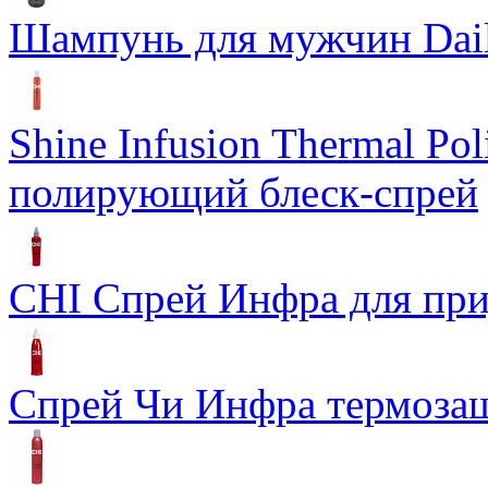
Шампунь для мужчин Dail
Shine Infusion Thermal Po
полирующий блеск-спрей
CHI Спрей Инфра для при
Спрей Чи Инфра термозащ