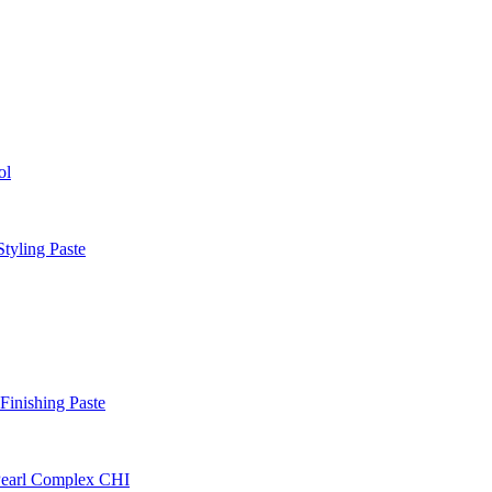
ol
tyling Paste
inishing Paste
earl Complex CHI