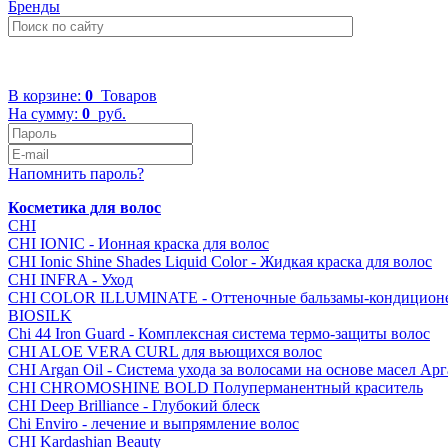
Бренды
+7 (499) 322-48-40
В корзине:
0
Товаров
На сумму:
0
руб.
Напомнить пароль?
Косметика для волос
CHI
CHI IONIC - Ионная краска для волос
CHI Ionic Shine Shades Liquid Color - Жидкая краска для волос
CHI INFRA - Уход
CHI COLOR ILLUMINATE - Оттеночные бальзамы-кондицион
BIOSILK
Chi 44 Iron Guard - Комплексная система термо-защиты волос
CHI ALOE VERA CURL для вьющихся волос
CHI Argan Oil - Cистема ухода за волосами на основе масел А
CHI CHROMOSHINE BOLD Полуперманентный краситель
CHI Deep Brilliance - Глубокий блеск
Chi Enviro - лечение и выпрямление волос
CHI Kardashian Beauty