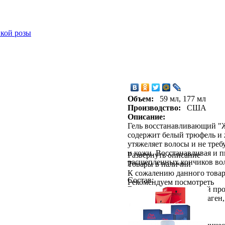
икой розы
Объем:
59 мл, 177 мл
Производство:
США
Описание:
Гель восстанавливающий "
содержит белый трюфель и 
утяжеляет волосы и не треб
и кожи. Восстанавливая и 
Развернуть описание
расщепленных кончиков вол
Товары в наличии
К сожалению данного товар
Состав:
Рекомендуем посмотреть
Вода, гидролизованный пр
гидролизованный коллаген,
Применение: