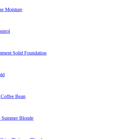
e Moisture
ntrol
tment Solid Foundation
old
Coffee Bean
 Summer Blonde