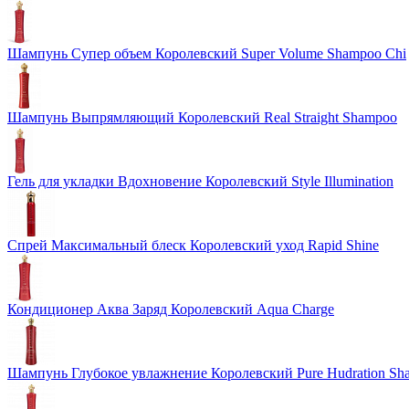
Шампунь Супер объем Королевский Super Volume Shampoo Chi
Шампунь Выпрямляющий Королевский Real Straight Shampoo
Гель для укладки Вдохновение Королевский Style Illumination
Спрей Максимальный блеск Королевский уход Rapid Shine
Кондиционер Аква Заряд Королевский Aqua Charge
Шампунь Глубокое увлажнение Королевский Pure Hudration Sh