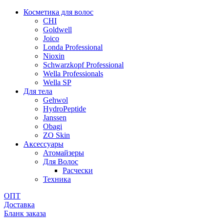
Косметика для волос
CHI
Goldwell
Joico
Londa Professional
Nioxin
Schwarzkopf Professional
Wella Professionals
Wella SP
Для тела
Gehwol
HydroPeptide
Janssen
Obagi
ZO Skin
Aксессуары
Атомайзеры
Для Волос
Расчески
Техника
ОПТ
Доставка
Бланк заказа