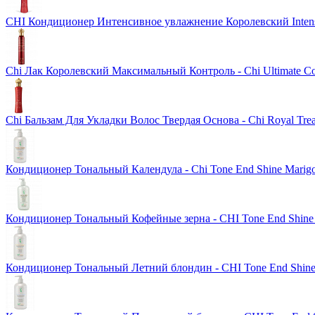
CHI Кондиционер Интенсивное увлажнение Королевский Intens
Chi Лак Королевский Максимальный Контроль - Chi Ultimate Co
Chi Бальзам Для Укладки Волос Твердая Основа - Chi Royal Trea
Кондиционер Тональный Календула - Chi Tone End Shine Marig
Кондиционер Тональный Кофейные зерна - CHI Tone End Shine 
Кондиционер Тональный Летний блондин - CHI Tone End Shine