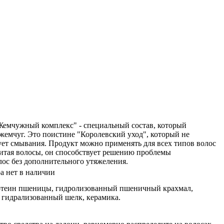
Жемчужный комплекс" - специальный состав, который
жемчуг. Это поистине "Королевский уход", который не
ует смывания. Продукт можно применять для всех типов волос
питая волосы, он способствует решению проблемы
ос без дополнительного утяжеления.
а нет в наличии
отеин пшеницы, гидролизованный пшеничный крахмал,
 гидрализованный шелк, керамика.