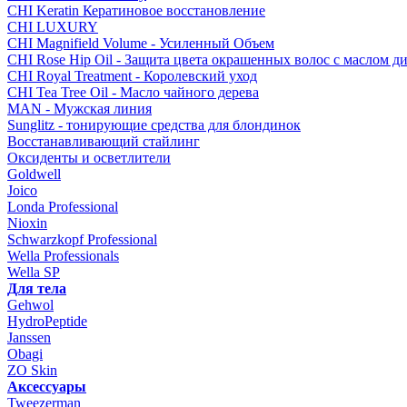
CHI Keratin Кератиновое восстановление
CHI LUXURY
CHI Magnifield Volume - Усиленный Объем
CHI Rose Hip Oil - Защита цвета окрашенных волос с маслом д
CHI Royal Treatment - Королевский уход
CHI Tea Tree Oil - Масло чайного дерева
MAN - Мужская линия
Sunglitz - тонирующие средства для блондинок
Восстанавливающий стайлинг
Оксиденты и осветлители
Goldwell
Joico
Londa Professional
Nioxin
Schwarzkopf Professional
Wella Professionals
Wella SP
Для тела
Gehwol
HydroPeptide
Janssen
Obagi
ZO Skin
Aксессуары
Tweezerman