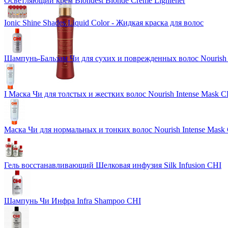
Осветляющий крем Blondest Blonde Creme Lightener
Ionic Shine Shades Liquid Color - Жидкая краска для волос
Шампунь-Бальзам Чи для сухих и поврежденных волос Nourish 
I Маска Чи для толстых и жестких волос Nourish Intense Mask C
Маска Чи для нормальных и тонких волос Nourish Intense Mask
Гель восстанавливающий Шелковая инфузия Silk Infusion CHI
Шампунь Чи Инфра Infra Shampoo CHI