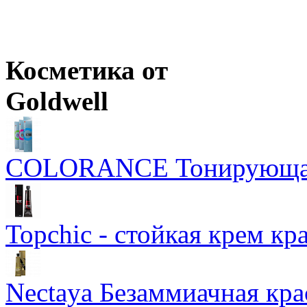
Цены в корзине пересчитываются на оптовые при сумме заказа 
Ожидается
Цены в корзине пересчитываются на оптовые при сумме заказа 
Косметика от
Goldwell
COLORANCE Тонирующая
Topchic - стойкая крем кр
Nectaya Безаммиачная кра