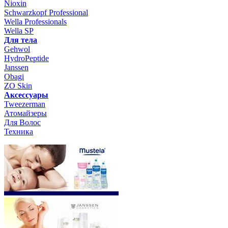
Nioxin
Schwarzkopf Professional
Wella Professionals
Wella SP
Для тела
Gehwol
HydroPeptide
Janssen
Obagi
ZO Skin
Aксессуары
Tweezerman
Атомайзеры
Для Волос
Техника