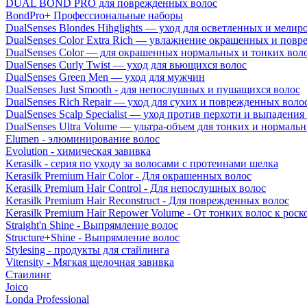
DUAL BOND PRO для поврежденных волос
BondPro+ Профессиональные наборы
DualSenses Blondes Hihglights — уход для осветленных и мели
DualSenses Color Extra Rich — увлажнение окрашенных и пов
DualSenses Color — для окрашенных нормальных и тонких вол
DualSenses Curly Twist — уход для вьющихся волос
DualSenses Green Men — уход для мужчин
DualSenses Just Smooth - для непослушных и пушащихся волос
DualSenses Rich Repair — уход для сухих и поврежденных воло
DualSenses Scalp Specialist — уход против перхоти и выпадения
DualSenses Ultra Volume — ультра-объем для тонких и нормаль
Elumen - элюминирование волос
Evolution - химическая завивка
Kerasilk - серия по уходу за волосами с протеинами шелка
Kerasilk Premium Hair Color - Для окрашенных волос
Kerasilk Premium Hair Control - Для непослушных волос
Kerasilk Premium Hair Reconstruct - Для поврежденных волос
Kerasilk Premium Hair Repower Volume - От тонких волос к ро
Straight'n Shine - Выпрямление волос
Structure+Shine - Выпрямление волос
Stylesing - продукты для стайлинга
Vitensity - Мягкая щелочная завивка
Стаилинг
Joico
Londa Professional