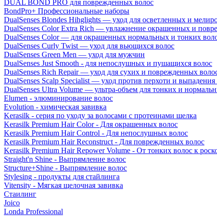
DUAL BOND PRO для поврежденных волос
BondPro+ Профессиональные наборы
DualSenses Blondes Hihglights — уход для осветленных и мели
DualSenses Color Extra Rich — увлажнение окрашенных и пов
DualSenses Color — для окрашенных нормальных и тонких вол
DualSenses Curly Twist — уход для вьющихся волос
DualSenses Green Men — уход для мужчин
DualSenses Just Smooth - для непослушных и пушащихся волос
DualSenses Rich Repair — уход для сухих и поврежденных воло
DualSenses Scalp Specialist — уход против перхоти и выпадения
DualSenses Ultra Volume — ультра-объем для тонких и нормаль
Elumen - элюминирование волос
Evolution - химическая завивка
Kerasilk - серия по уходу за волосами с протеинами шелка
Kerasilk Premium Hair Color - Для окрашенных волос
Kerasilk Premium Hair Control - Для непослушных волос
Kerasilk Premium Hair Reconstruct - Для поврежденных волос
Kerasilk Premium Hair Repower Volume - От тонких волос к ро
Straight'n Shine - Выпрямление волос
Structure+Shine - Выпрямление волос
Stylesing - продукты для стайлинга
Vitensity - Мягкая щелочная завивка
Стаилинг
Joico
Londa Professional