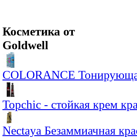
Ожидается
Оптовая цена
от
820
р.
Цены в корзине пересчитываются на оптовые при сумме заказа 
Косметика от
Goldwell
COLORANCE Тонирующая
Topchic - стойкая крем кр
Nectaya Безаммиачная кра