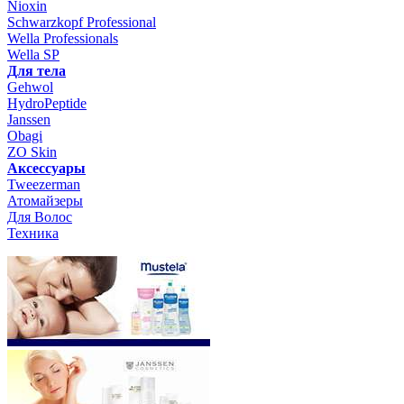
Nioxin
Schwarzkopf Professional
Wella Professionals
Wella SP
Для тела
Gehwol
HydroPeptide
Janssen
Obagi
ZO Skin
Aксессуары
Tweezerman
Атомайзеры
Для Волос
Техника