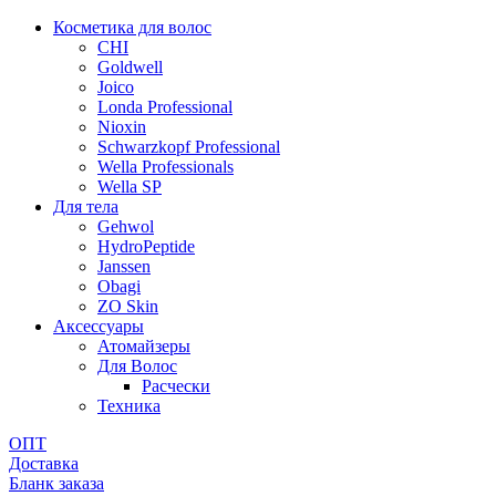
Косметика для волос
CHI
Goldwell
Joico
Londa Professional
Nioxin
Schwarzkopf Professional
Wella Professionals
Wella SP
Для тела
Gehwol
HydroPeptide
Janssen
Obagi
ZO Skin
Aксессуары
Атомайзеры
Для Волос
Расчески
Техника
ОПТ
Доставка
Бланк заказа