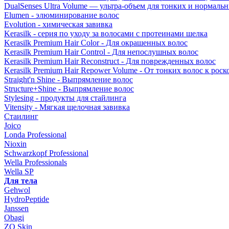
DualSenses Ultra Volume — ультра-объем для тонких и нормаль
Elumen - элюминирование волос
Evolution - химическая завивка
Kerasilk - серия по уходу за волосами с протеинами шелка
Kerasilk Premium Hair Color - Для окрашенных волос
Kerasilk Premium Hair Control - Для непослушных волос
Kerasilk Premium Hair Reconstruct - Для поврежденных волос
Kerasilk Premium Hair Repower Volume - От тонких волос к ро
Straight'n Shine - Выпрямление волос
Structure+Shine - Выпрямление волос
Stylesing - продукты для стайлинга
Vitensity - Мягкая щелочная завивка
Стаилинг
Joico
Londa Professional
Nioxin
Schwarzkopf Professional
Wella Professionals
Wella SP
Для тела
Gehwol
HydroPeptide
Janssen
Obagi
ZO Skin