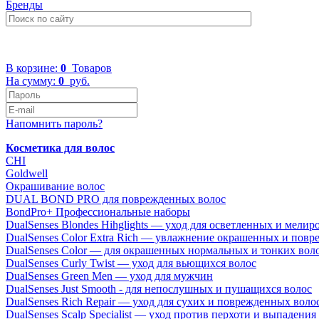
Бренды
+7 (499) 322-48-40
В корзине:
0
Товаров
На сумму:
0
руб.
Напомнить пароль?
Косметика для волос
CHI
Goldwell
Окрашивание волос
DUAL BOND PRO для поврежденных волос
BondPro+ Профессиональные наборы
DualSenses Blondes Hihglights — уход для осветленных и мели
DualSenses Color Extra Rich — увлажнение окрашенных и пов
DualSenses Color — для окрашенных нормальных и тонких вол
DualSenses Curly Twist — уход для вьющихся волос
DualSenses Green Men — уход для мужчин
DualSenses Just Smooth - для непослушных и пушащихся волос
DualSenses Rich Repair — уход для сухих и поврежденных воло
DualSenses Scalp Specialist — уход против перхоти и выпадения