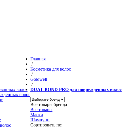
Главная
/
Косметика для волос
/
Goldwell
/
рованных волос
DUAL BOND PRO для поврежденных волос
режденных волос
ос
Все товары бренда
Все товары
Маски
Шампуни
с
Сортировать по:
 волос