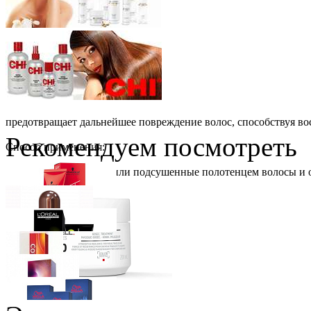
предотвращает дальнейшее повреждение волос, способствуя во
Рекомендуем посмотреть
Способ применения:
Нанесите на влажные или подсушенные полотенцем волосы и ос
Schwarzkopf Professional
IGORA Royal крем-краска для волос
Ожидается
VipBerry
Атомайзер - флакон для духов (розовый)