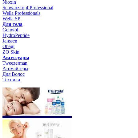
Nioxin
Schwarzkopf Professional
Wella Professionals
Wella SP
Для тела
Gehwol
HydroPeptide
Janssen
Obagi
ZO Skin
Aксессуары
Tweezerman
Атомайзеры
Для Волос
Техника