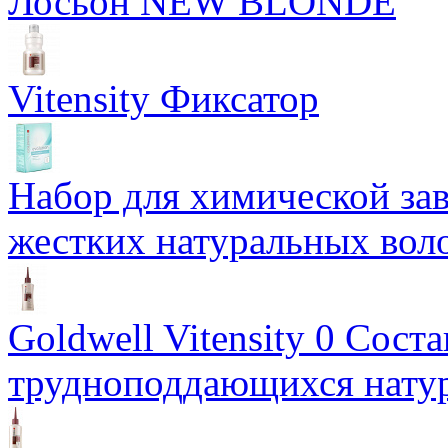
Лосьон NEW BLONDE
Vitensity Фиксатор
Набор для химической з
жестких натуральных вол
Goldwell Vitensity 0 Соста
трудноподдающихся нату