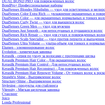
DUAL BOND PRO для поврежденных волос
BondPro+ Профессиональные наборы
DualSenses Blondes Hihglights — уход для осветленных и мели
DualSenses Color Extra Rich — увлажнение окрашенных и пов
DualSenses Color — для окрашенных нормальных и тонких вол
DualSenses Curly Twist — уход для вьющихся волос
DualSenses Green Men — уход для мужчин
DualSenses Just Smooth - для непослушных и пушащихся волос
DualSenses Rich Repair — уход для сухих и поврежденных воло
DualSenses Scalp Specialist — уход против перхоти и выпадения
DualSenses Ultra Volume — ультра-объем для тонких и нормаль
Elumen - элюминирование волос
Evolution - химическая завивка
Kerasilk - серия по уходу за волосами с протеинами шелка
Kerasilk Premium Hair Color - Для окрашенных волос
Kerasilk Premium Hair Control - Для непослушных волос
Kerasilk Premium Hair Reconstruct - Для поврежденных волос
Kerasilk Premium Hair Repower Volume - От тонких волос к ро
Straight'n Shine - Выпрямление волос
Structure+Shine - Выпрямление волос
Stylesing - продукты для стайлинга
Vitensity - Мягкая щелочная завивка
Стаилинг
Joico
Londa Professional