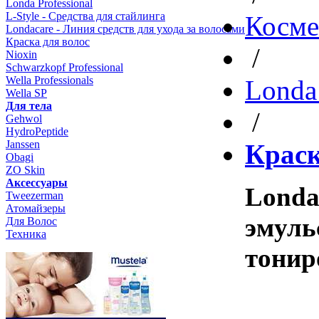
Londa Professional
L-Style - Средства для стайлинга
Косме
Londacare - Линия средств для ухода за волосами
Краска для волос
/
Nioxin
Schwarzkopf Professional
Wella Professionals
Londa 
Wella SP
Для тела
/
Gehwol
HydroPeptide
Janssen
Краск
Obagi
ZO Skin
Aксессуары
Londa
Tweezerman
Атомайзеры
эмуль
Для Волос
Техника
тонир