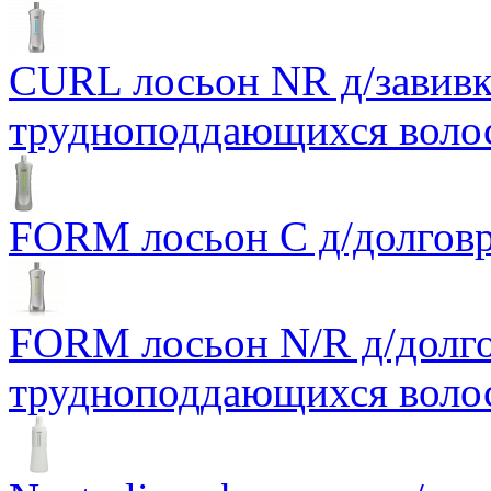
CURL лосьон NR д/завивк
трудноподдающихся воло
FORM лосьон С д/долговр
FORM лосьон N/R д/долгов
трудноподдающихся воло