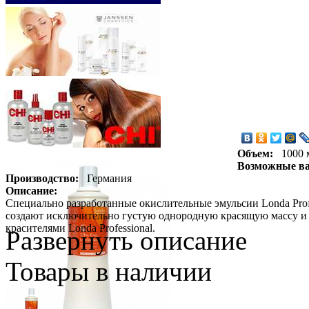
Объем:
1000 
Возможные в
Производство:
Германия
Описание:
Специально разработанные окислительные эмульсии Londa Profe
создают исключительно густую однородную красящую массу и 
красителями Londa Professional.
Развернуть описание
Товары в наличии