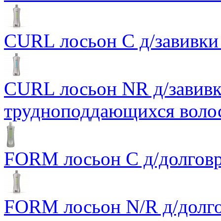
CURL лосьон C д/завивки
CURL лосьон NR д/завивк
трудноподдающихся воло
FORM лосьон С д/долговр
FORM лосьон N/R д/долгов