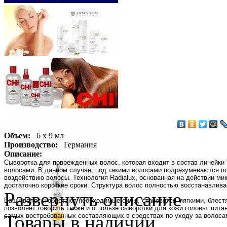
Объем:
6 х 9 мл
Производство:
Германия
Описание:
Сыворотка для поврежденных волос, которая входит в состав линейки V
волосами. В данном случае, под такими волосами подразумеваются 
воздействию волосы. Технология Radialux, основанная на действии ми
достаточно короткие сроки. Структура волос полностью восстанавлив
Развернуть описание
Ваши волосы обретают необходимые силы, становятся мягкими, блест
позволяет говорить также и о пользе сыворотки для кожи головы: пита
Товары в наличии
самых востребованных составляющих в средствах по уходу за волосами