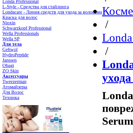
Londa Professional
L-Style - Средства для стайлинга
Косме
Londacare - Линия средств для ухода за волосами
Краска для волос
/
Nioxin
Schwarzkopf Professional
Wella Professionals
Londa 
Wella SP
Для тела
/
Gehwol
HydroPeptide
Janssen
Londa
Obagi
ZO Skin
ухода
Aксессуары
Tweezerman
Атомайзеры
Londa
Для Волос
Техника
повреж
Seru