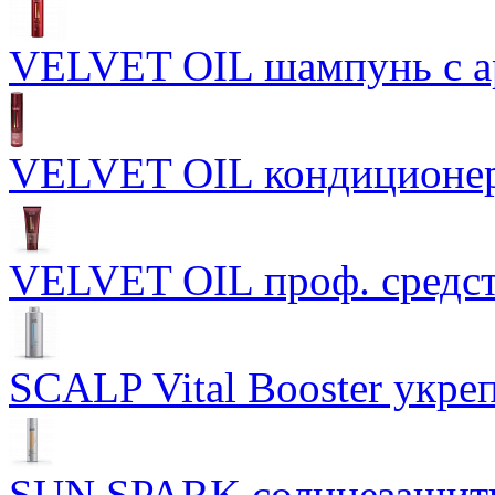
VELVET OIL шампунь с а
VELVET OIL кондиционер
VELVET OIL проф. средст
SCALP Vital Booster укр
SUN SPARK солнцезащит