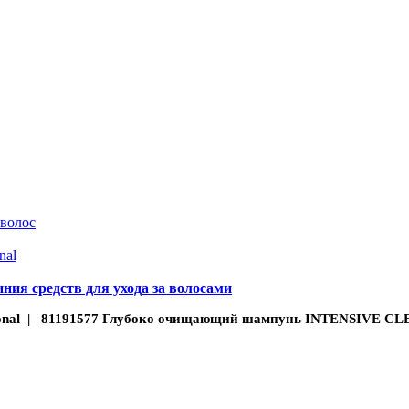
 волос
nal
иния средств для ухода за волосами
sional | 81191577 Глубоко очищающий шампунь INTENSIVE C