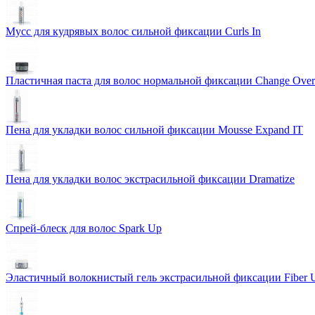
Мусс для кудрявых волос сильной фиксации Curls In
Пластичная паста для волос нормальной фиксации Change Over
Пена для укладки волос сильной фиксации Mousse Expand IT
Пена для укладки волос экстрасильной фиксации Dramatize
Спрей-блеск для волос Spark Up
Эластичный волокнистый гель экстрасильной фиксации Fiber 