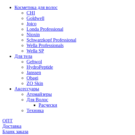
Косметика для волос
CHI
Goldwell
Joico
Londa Professional
Nioxin
Schwarzkopf Professional
Wella Professionals
Wella SP
Для тела
Gehwol
HydroPeptide
Janssen
Obagi
ZO Skin
Aксессуары
Атомайзеры
Для Волос
Расчески
Техника
ОПТ
Доставка
Бланк заказа