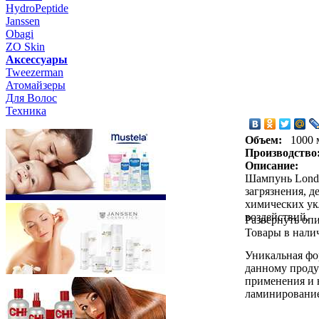
HydroPeptide
Janssen
Obagi
ZO Skin
Aксессуары
Tweezerman
Атомайзеры
Для Волос
Техника
Объем:
1000 
Производство
Описание:
Шампунь Londa 
загрязнения, 
химических ук
воздействий.
Развернуть оп
Товары в нали
Уникальная фо
данному проду
применения и 
ламинирование