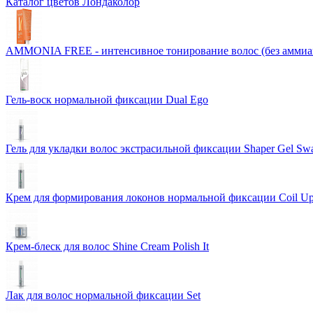
Каталог цветов Лондаколор
AMMONIA FREE - интенсивное тонирование волос (без аммиа
Гель-воск нормальной фиксации Dual Ego
Гель для укладки волос экстрасильной фиксации Shaper Gel Swa
Крем для формирования локонов нормальной фиксации Coil U
Крем-блеск для волос Shine Cream Polish It
Лак для волос нормальной фиксации Set