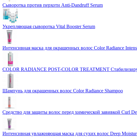
Сыворотка против перхоти Anti-Dandruff Serum
Укрепляющая сыворотка Vital Booster Serum
Интенсивная маска для окрашенных волос Color Radiance Intens
COLOR RADIANCE POST-COLOR TREATMENT Стабилизирующа
Шампунь для окрашенных волос Color Radiance Shampoo
Средство для защиты волос перед химической завивкой Curl Defi
Интенсивная увлажняющая маска для сухих волос Deep Moisture