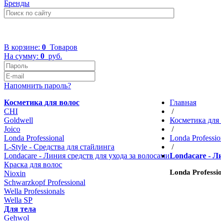
Бренды
+7 (499) 322-48-40
В корзине:
0
Товаров
На сумму:
0
руб.
Напомнить пароль?
Косметика для волос
Главная
CHI
/
Goldwell
Косметика для
Joico
/
Londa Professional
Londa Professio
L-Style - Средства для стайлинга
/
Londacare - Линия средств для ухода за волосами
Londacare - Л
Краска для волос
Londa Profes
Nioxin
Schwarzkopf Professional
Wella Professionals
Wella SP
Для тела
Gehwol