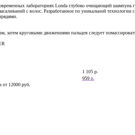
овременных лабораториях Londa глубоко очищающий шампунь га
 засаливаний с волос. Разработанное по уникальной технологии 
прядями.
, затем круговыми движениями пальцев следует помассировать 
ER
1 105
р.
959
р.
 от 12000 руб.