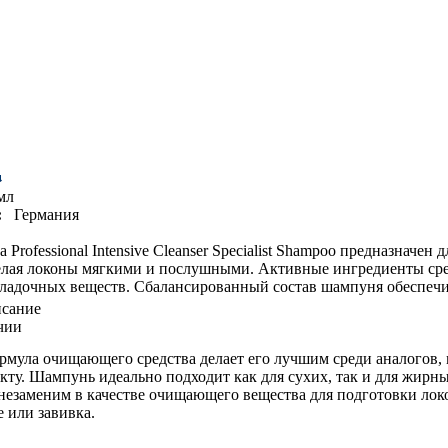
мл
:
Германия
Professional Intensive Cleanser Specialist Shampoo предназначе
делая локоны мягкими и послушными. Активные ингредиенты сре
ладочных веществ. Сбалансированный состав шампуня обеспечи
исание
чии
рмула очищающего средства делает его лучшим среди аналогов
кту. Шампунь идеально подходит как для сухих, так и для жирн
незаменим в качестве очищающего вещества для подготовки локо
 или завивка.