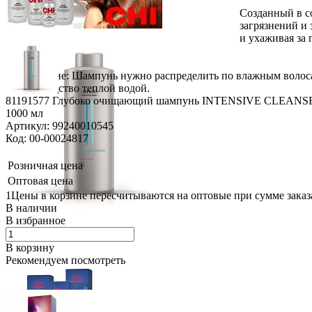
Созданный в с
загрязнений и
и ухаживая за 
Применение: Шампунь нужно распределить по влажным волосам
смыть средство теплой водой.
81191577 Глубоко очищающий шампунь INTENSIVE CLEANS
1000 мл
Артикул: 99240010545
Код: 00-00024817
Розничная цена
Оптовая цена
1Цены в корзине пересчитываются на оптовые при сумме заказа
В наличии
В избранное
В корзину
Рекомендуем посмотреть