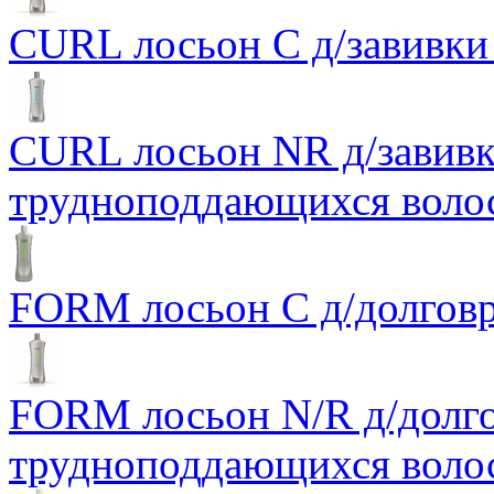
CURL лосьон C д/завивки
CURL лосьон NR д/завивк
трудноподдающихся воло
FORM лосьон С д/долговр
FORM лосьон N/R д/долгов
трудноподдающихся воло