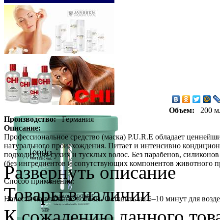
Объем:
200 м
Производство:
Германия
Описание:
Профессиональное средство (маска) P.U.R.E обладает ценнейш
натурального происхождения. Питает и интенсивно кондициони
подходит для сухих и тусклых волос. Без парабенов, силикон
(без ингредиентов и сопутствующих компонентов животного п
Развернуть описание
Способ применения:
Товары в наличии
Нанести на влажные волосы. Оставить на 5–10 минут для возд
К сожалению данного това