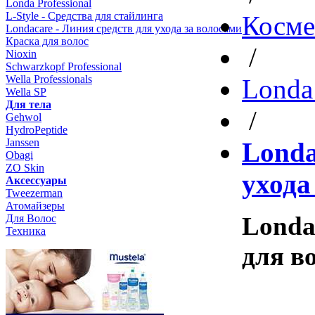
Londa Professional
L-Style - Средства для стайлинга
Косме
Londacare - Линия средств для ухода за волосами
Краска для волос
/
Nioxin
Schwarzkopf Professional
Wella Professionals
Londa 
Wella SP
Для тела
/
Gehwol
HydroPeptide
Janssen
Londa
Obagi
ZO Skin
ухода
Aксессуары
Tweezerman
Атомайзеры
Londa
Для Волос
Техника
для в