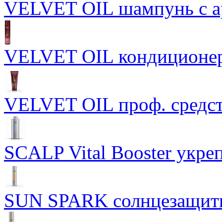
VELVET OIL шампунь с а
VELVET OIL кондиционер
VELVET OIL проф. средст
SCALP Vital Booster укр
SUN SPARK солнцезащит