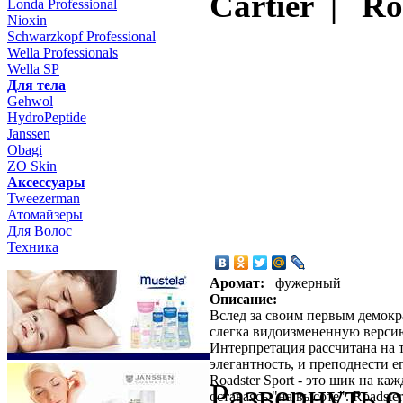
Cartier | Ro
Londa Professional
Nioxin
Schwarzkopf Professional
Wella Professionals
Wella SP
Для тела
Gehwol
HydroPeptide
Janssen
Obagi
ZO Skin
Aксессуары
Tweezerman
Атомайзеры
Для Волос
Техника
Аромат:
фужерный
Описание:
Вслед за своим первым демокр
слегка видоизмененную версию 
Интерпретация рассчитана на 
элегантность, и преподнести ег
Roadster Sport - это шик на ка
Развернуть 
оставаясь "на высоте". Roadste