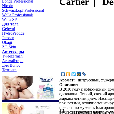
Cartier | De
Londa Professional
Nioxin
Schwarzkopf Professional
Wella Professionals
Wella SP
Для тела
Gehwol
HydroPeptide
Janssen
Obagi
ZO Skin
Aксессуары
Tweezerman
Атомайзеры
Для Волос
Техника
Аромат:
цитрусовые, фужер
Описание:
В 2010 году парфюмерный дом C
одеколона. Легкий, свежий ар
жарким летним днем. Насыщен
пряностями, отлично тонизиру
поколению мужчин. Благородна
Развернуть 
пряности придают парфюму чу