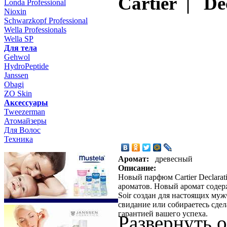
Cartier | De
Londa Professional
Nioxin
Schwarzkopf Professional
Wella Professionals
Wella SP
Для тела
Gehwol
HydroPeptide
Janssen
Obagi
ZO Skin
Aксессуары
Tweezerman
Атомайзеры
Для Волос
Техника
Аромат:
древесный
Описание:
Новый парфюм Cartier Declarat
ароматов. Новый аромат содержи
Soir создан для настоящих муж
свидание или собираетесь сде
гарантией вашего успеха.
Развернуть 