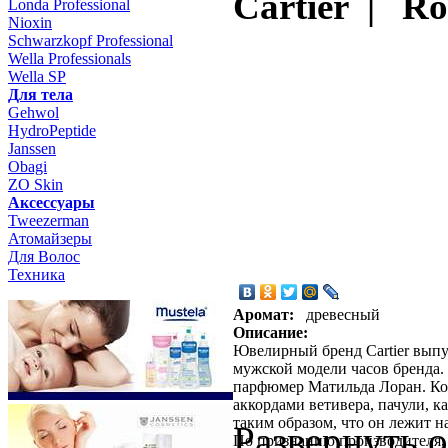
Cartier | Ro
Londa Professional
Nioxin
Schwarzkopf Professional
Wella Professionals
Wella SP
Для тела
Gehwol
HydroPeptide
Janssen
Obagi
ZO Skin
Aксессуары
Tweezerman
Атомайзеры
Для Волос
Техника
Аромат:
древесный
Описание:
Ювелирный бренд Cartier выпу
мужской модели часов бренда.
парфюмер Матильда Лоран. Ком
аккордами ветивера, пачули, 
таким образом, что он лежит н
Развернуть 
По признанию производителя, 