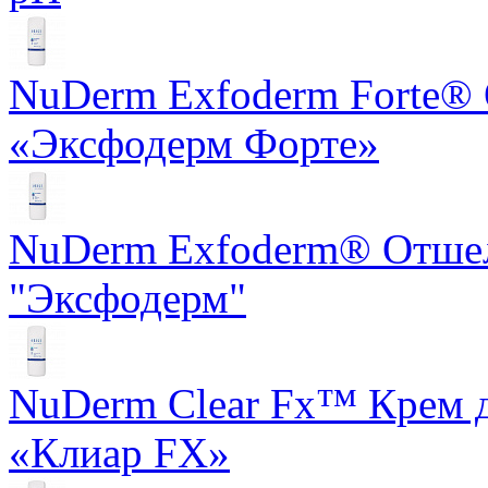
NuDerm Exfoderm Forte®
«Эксфодерм Форте»
NuDerm Exfoderm® Отше
"Эксфодерм"
NuDerm Clear Fx™ Крем д
«Клиар FX»