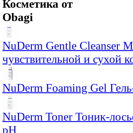
Косметика от
Obagi
NuDerm Gentle Cleanser 
чувствительной и сухой к
NuDerm Foaming Gel Гель
NuDerm Toner Тоник-лось
pH