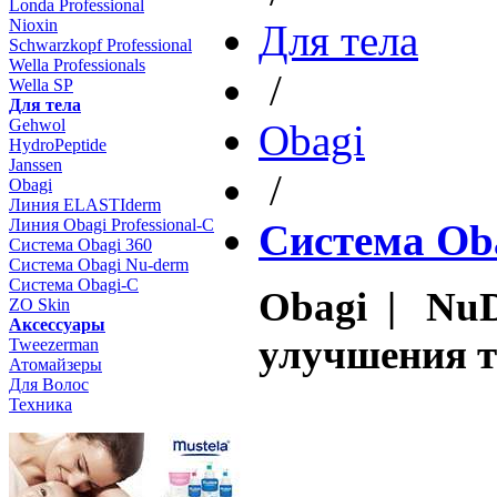
Londa Professional
Nioxin
Для тела
Schwarzkopf Professional
Wella Professionals
/
Wella SP
Для тела
Gehwol
Obagi
HydroPeptide
Janssen
/
Obagi
Линия ELASTIderm
Линия Obagi Professional-C
Система Ob
Система Obagi 360
Система Obagi Nu-derm
Система Obagi-C
Obagi | Nu
ZO Skin
Aксессуары
улучшения т
Tweezerman
Атомайзеры
Для Волос
Техника