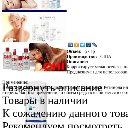
Объем:
57 гр
Производство:
США
Описание:
Корректирует меланогенез в ни
Предназначен для использован
Применение:
Развернуть описание
Нанести на ладонь необходимый объем Блендера и Ретинола ил
втереть. Частота применения и объем средств выбирается в соо
Товары в наличии
К сожалению данного това
Рекомендуем посмотреть