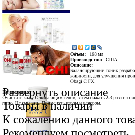
Объем:
198 мл
Производство:
США
Описание:
Балансирующий тоник разработ
жирности, для улучшения про
Obagi-C FX.
Развернуть описание
Применение:
Очистить кожу Очищающим гелем, затем нажать 2-3 раза на п
Товары в наличии
лицо. Не смывать. Применять утром и вечером.
К сожалению данного това
Рекомендуем посмотреть