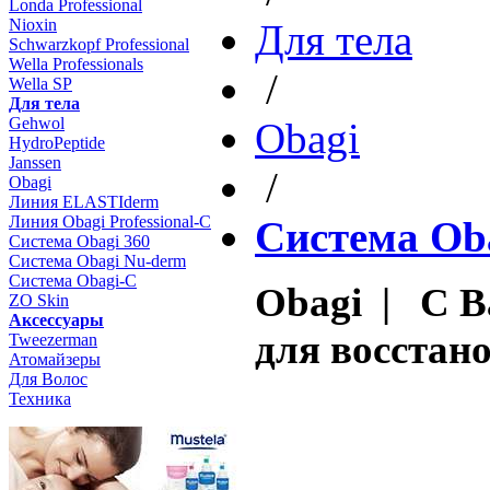
Londa Professional
Nioxin
Для тела
Schwarzkopf Professional
Wella Professionals
/
Wella SP
Для тела
Gehwol
Obagi
HydroPeptide
Janssen
/
Obagi
Линия ELASTIderm
Линия Obagi Professional-C
Система Ob
Система Obagi 360
Система Obagi Nu-derm
Система Obagi-C
Obagi | C B
ZO Skin
Aксессуары
для восстан
Tweezerman
Атомайзеры
Для Волос
Техника