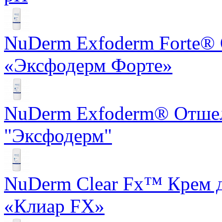
NuDerm Exfoderm Forte®
«Эксфодерм Форте»
NuDerm Exfoderm® Отше
"Эксфодерм"
NuDerm Clear Fx™ Крем д
«Клиар FX»