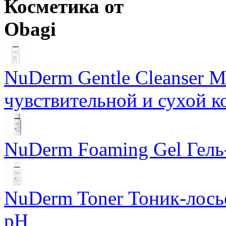
Косметика от
Obagi
NuDerm Gentle Cleanser 
чувствительной и сухой к
NuDerm Foaming Gel Гель
NuDerm Toner Тоник-лось
pH