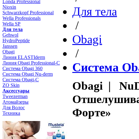
Londa Professional
Nioxin
Для тела
Schwarzkopf Professional
Wella Professionals
/
Wella SP
Для тела
Gehwol
Obagi
HydroPeptide
Janssen
/
Obagi
Линия ELASTIderm
Линия Obagi Professional-C
Система Ob
Система Obagi 360
Система Obagi Nu-derm
Система Obagi-C
Obagi | NuD
ZO Skin
Aксессуары
Отшелушива
Tweezerman
Атомайзеры
Для Волос
Форте»
Техника