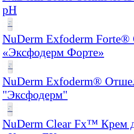
pH
NuDerm Exfoderm Forte®
«Эксфодерм Форте»
NuDerm Exfoderm® Отше
"Эксфодерм"
NuDerm Clear Fx™ Крем д