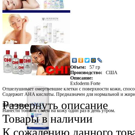
Объем:
57 гр
Производство:
США
Описание:
Exfoderm Forte
Отшелушивает омертвевшие клетки с поверхности кожи, спос
Содержит AHA кислоты. Предназначен для нормальной и жирн
Развернуть описание
Применение:
Нанести тонким слоем на кожу один раз в день утром.
Товары в наличии
К сожалению данного това