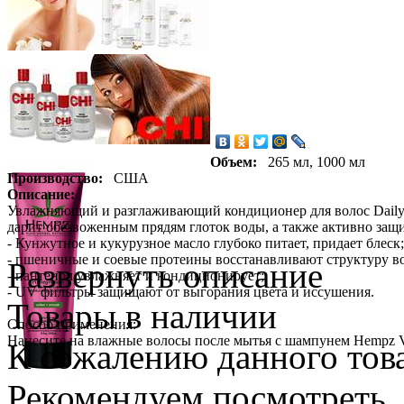
Объем:
265 мл, 1000 мл
Производство:
США
Описание:
Увлажняющий и разглаживающий кондиционер для волос Daily H
дарит обезвоженным прядям глоток воды, а также активно защи
- Кунжутное и кукурузное масло глубоко питает, придает блеск;
- пшеничные и соевые протеины восстанавливают структуру во
Развернуть описание
- пантенол увлажняет и кондиционирует;
- UV фильтры защищают от выгорания цвета и иссушения.
Товары в наличии
Способ применения:
Нанесите на влажные волосы после мытья с шампунем Hempz Van
К сожалению данного това
Рекомендуем посмотреть