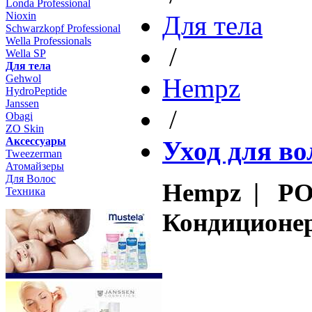
Londa Professional
Nioxin
Для тела
Schwarzkopf Professional
Wella Professionals
/
Wella SP
Для тела
Gehwol
Hempz
HydroPeptide
Janssen
/
Obagi
ZO Skin
Aксессуары
Уход для во
Tweezerman
Атомайзеры
Для Волос
Hempz | PO
Техника
Кондиционер