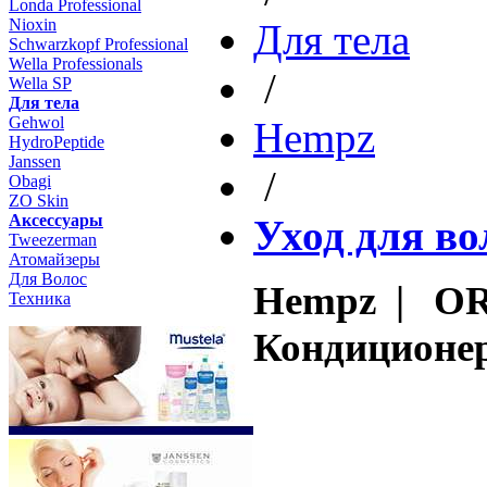
Londa Professional
Nioxin
Для тела
Schwarzkopf Professional
Wella Professionals
/
Wella SP
Для тела
Gehwol
Hempz
HydroPeptide
Janssen
/
Obagi
ZO Skin
Aксессуары
Уход для во
Tweezerman
Атомайзеры
Для Волос
Hempz | OR
Техника
Кондиционер