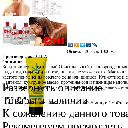
Объем:
265 мл, 1000 мл
Производство:
США
Описание:
Кондиционер растительный Оригинальный для поврежденных ок
гладкими, сильными и послушными, не утяжеляя их. Масло и э
частого применения горячего фена или щипцов. Кунжутное и с
Пантенол, кукурузное масло, протеины сои и пшеницы напол
Развернуть описание
препятствует выгоранию цвета окрашенных и натуральных вол
Товары в наличии
Применение :
Нанесите на влажные волосы. Оставьте на 3-5 минут. Смойте в
К сожалению данного това
Рекомендуем посмотреть