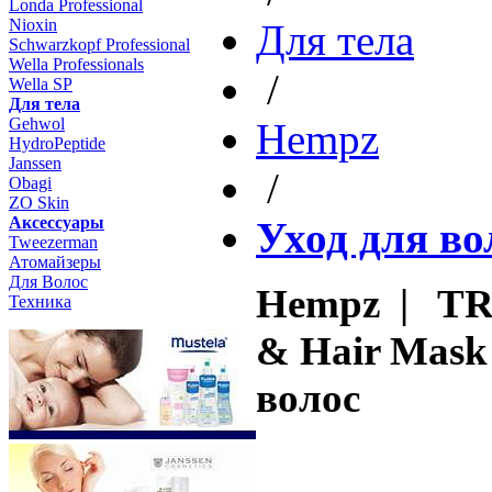
Londa Professional
Nioxin
Для тела
Schwarzkopf Professional
Wella Professionals
/
Wella SP
Для тела
Gehwol
Hempz
HydroPeptide
Janssen
/
Obagi
ZO Skin
Aксессуары
Уход для во
Tweezerman
Атомайзеры
Для Волос
Hempz | TR
Техника
& Hair Mask
волос