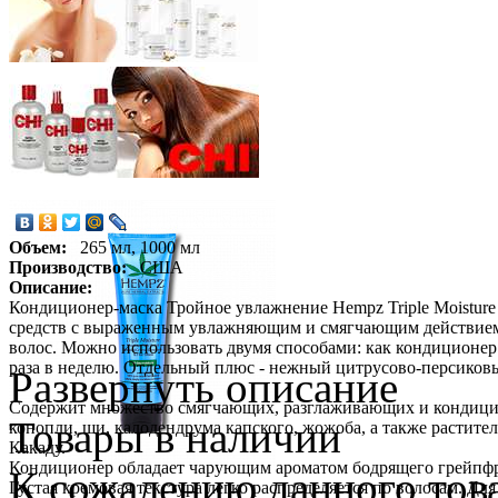
Объем:
265 мл, 1000 мл
Производство:
США
Описание:
Кондиционер-маска Тройное увлажнение Hempz Triple Moisture 
средств с выраженным увлажняющим и смягчающим действием, 
волос. Можно использовать двумя способами: как кондиционе
раза в неделю. Отдельный плюс - нежный цитрусово-персиковы
Развернуть описание
Содержит множество смягчающих, разглаживающих и кондицио
Товары в наличии
конопли, ши, калодендрума капского, жожоба, а также растите
Какаду.
Кондиционер обладает чарующим ароматом бодрящего грейпфру
К сожалению данного това
Густая кремовая текстура легко распределяется по волосам. Дл