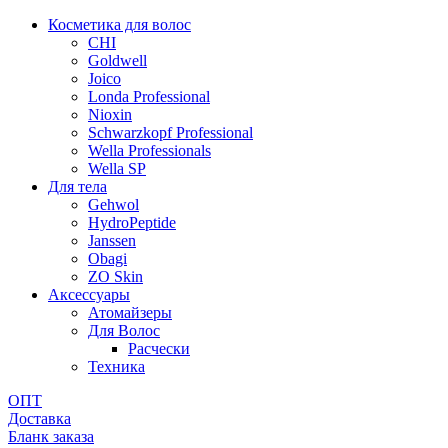
Косметика для волос
CHI
Goldwell
Joico
Londa Professional
Nioxin
Schwarzkopf Professional
Wella Professionals
Wella SP
Для тела
Gehwol
HydroPeptide
Janssen
Obagi
ZO Skin
Aксессуары
Атомайзеры
Для Волос
Расчески
Техника
ОПТ
Доставка
Бланк заказа