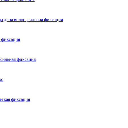
да длоя волос ,сильная фиксация
я фиксация
расильная фиксация
ос
легкая фиксация