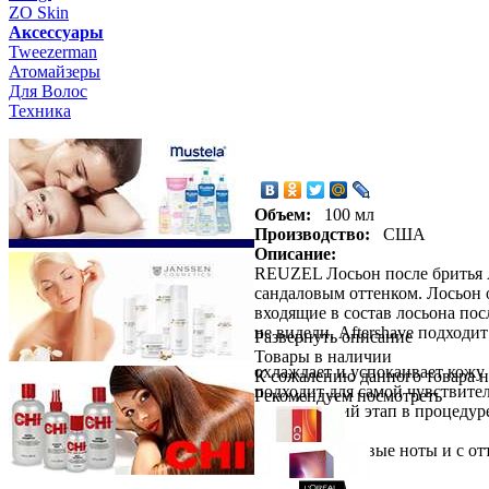
ZO Skin
Aксессуары
Tweezerman
Атомайзеры
Для Волос
Техника
Объем:
100 мл
Производство:
США
Описание:
REUZEL Лосьон после бритья 
сандаловым оттенком. Лосьон 
входящие в состав лосьона по
не видели, Aftershave подходи
Развернуть описание
Товары в наличии
охлаждает и успокаивает кожу
К сожалению данного товара н
подходит для самой чувствите
Рекомендуем посмотреть
завершающий этап в процедур
АРОМАТ:
Яркие цитрусовые ноты и с от