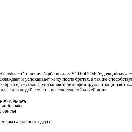
Aftershave Он пахнет барбершопом SCHOREM: бодрящий мужес
охлаждает и успокаивает кожу после бритья, а так же способст
сле бритья, смягчают, увлажняют, дезинфицируют и защищают кож
т даже для людей с очень чувствительной кожей лица.
 после бритья
ет в наличии
льной кожи
е бритья
тенком сандалового дерева