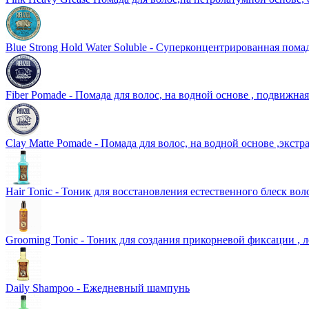
Blue Strong Hold Water Soluble - Суперконцентрированная пома
Fiber Pomade - Помада для волос, на водной основе , подвижна
Clay Matte Pomade - Помада для волос, на водной основе ,экст
Hair Tonic - Тоник для восстановления естественного блеск вол
Grooming Tonic - Тоник для создания прикорневой фиксации , 
Daily Shampoo - Ежедневный шампунь