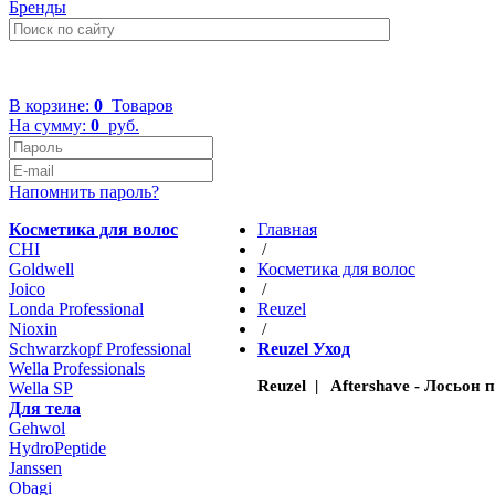
Бренды
+7 (499) 322-48-40
В корзине:
0
Товаров
На сумму:
0
руб.
Напомнить пароль?
Косметика для волос
Главная
CHI
/
Goldwell
Косметика для волос
Joico
/
Londa Professional
Reuzel
Nioxin
/
Schwarzkopf Professional
Reuzel Уход
Wella Professionals
Reuzel | Aftershave - Лосьон 
Wella SP
Для тела
Gehwol
HydroPeptide
Janssen
Obagi