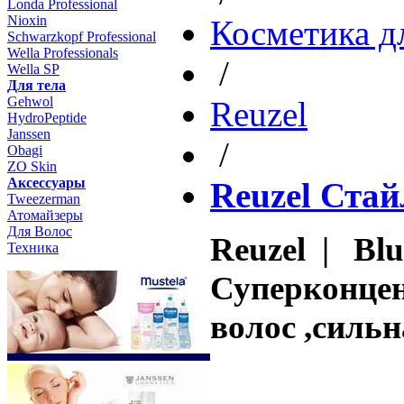
Londa Professional
Nioxin
Косметика д
Schwarzkopf Professional
Wella Professionals
/
Wella SP
Для тела
Gehwol
Reuzel
HydroPeptide
Janssen
/
Obagi
ZO Skin
Aксессуары
Reuzel Ста
Tweezerman
Атомайзеры
Для Волос
Reuzel | Blu
Техника
Суперконцен
волос ,силь