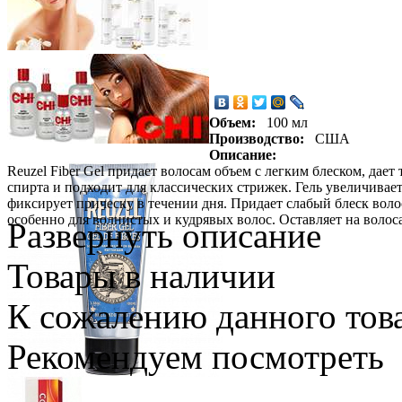
Объем:
100 мл
Производство:
США
Описание:
Reuzel Fiber Gel придает волосам объем с легким блеском, дае
спирта и подходит для классических стрижек. Гель увеличивае
фиксирует прическу в течении дня. Придает слабый блеск волос
особенно для волнистых и кудрявых волос. Оставляет на волос
Развернуть описание
Товары в наличии
К сожалению данного това
Рекомендуем посмотреть