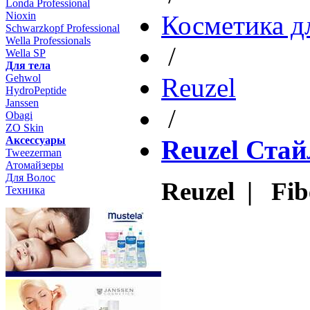
Londa Professional
Nioxin
Косметика д
Schwarzkopf Professional
Wella Professionals
/
Wella SP
Для тела
Gehwol
Reuzel
HydroPeptide
Janssen
/
Obagi
ZO Skin
Aксессуары
Reuzel Ста
Tweezerman
Атомайзеры
Для Волос
Reuzel | Fib
Техника