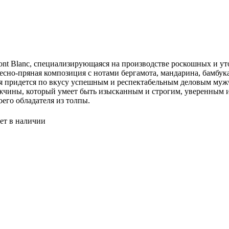
nt Blanc, специализирующаяся на производстве роскошных и ут
евесно-пряная композиция с нотами бергамота, мандарина, бамбука
аря придется по вкусу успешным и респектабельным деловым м
ужчины, который умеет быть изысканным и строгим, уверенным 
его обладателя из толпы.
ет в наличии
олос Koleston Perfect