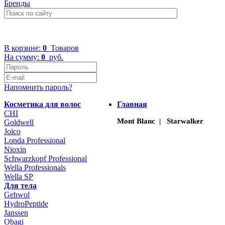
Бренды
+7 (499) 322-48-40
В корзине:
0
Товаров
На сумму:
0
руб.
Напомнить пароль?
Косметика для волос
Главная
CHI
Mont Blanc | Starwalker
Goldwell
Joico
Londa Professional
Nioxin
Schwarzkopf Professional
Wella Professionals
Wella SP
Для тела
Gehwol
HydroPeptide
Janssen
Obagi