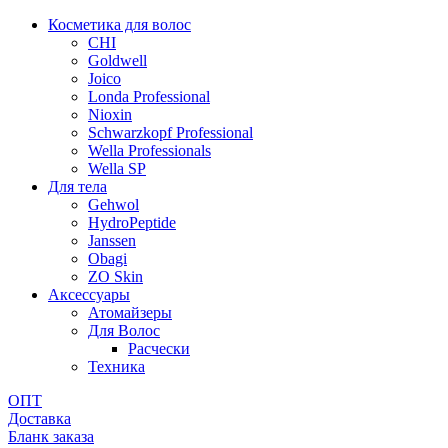
Косметика для волос
CHI
Goldwell
Joico
Londa Professional
Nioxin
Schwarzkopf Professional
Wella Professionals
Wella SP
Для тела
Gehwol
HydroPeptide
Janssen
Obagi
ZO Skin
Aксессуары
Атомайзеры
Для Волос
Расчески
Техника
ОПТ
Доставка
Бланк заказа