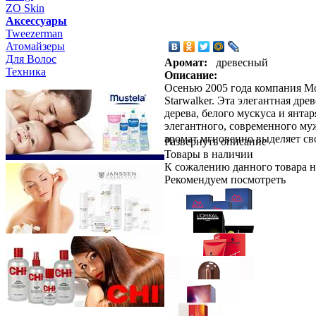
ZO Skin
Aксессуары
Tweezerman
Атомайзеры
Для Волос
Аромат:
древесный
Техника
Описание:
Осенью 2005 года компания Mo
Starwalker. Эта элегантная др
дерева, белого мускуса и янт
элегантного, современного м
аромат мгновенно выделяет сво
Развернуть описание
Товары в наличии
К сожалению данного товара н
Рекомендуем посмотреть
Wella Professionals
Краска для В