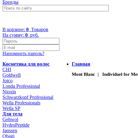
Бренды
+7 (499) 322-48-40
В корзине:
0
Товаров
На сумму:
0
руб.
Напомнить пароль?
Косметика для волос
Главная
CHI
Mont Blanc | Individuel for Me
Goldwell
Joico
Londa Professional
Nioxin
Schwarzkopf Professional
Wella Professionals
Wella SP
Для тела
Gehwol
HydroPeptide
Janssen
Obagi