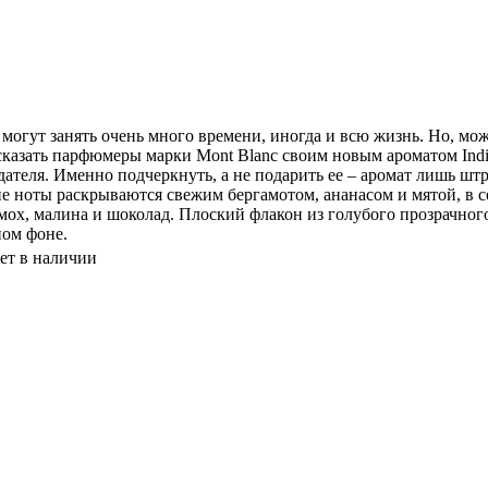
могут занять очень много времени, иногда и всю жизнь. Но, може
сказать парфюмеры марки Mont Blanc своим новым ароматом Indi
дателя. Именно подчеркнуть, а не подарить ее – аромат лишь ш
е ноты раскрываются свежим бергамотом, ананасом и мятой, в се
мох, малина и шоколад. Плоский флакон из голубого прозрачног
ном фоне.
ет в наличии
ля духов (розовый)