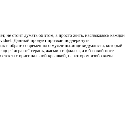
т, не стоит думать об этом, а просто жить, наслаждаясь каждой
viduel. Данный продукт призван подчеркнуть
трих в образе современного мужчины-индивидуалиста, который
рдце "играют" герань, жасмин и фиалка, а в базовой ноте
о стекла с оригинальной крышкой, на котором изображена