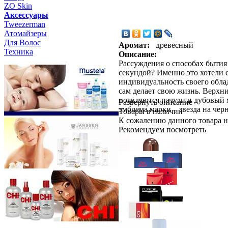
ZO Skin
Aксессуары
Tweezerman
Атомайзеры
Для Волос
Аромат:
древесный
Техника
Описание:
Рассуждения о способах бытия 
секундой? Именно это хотели 
индивидуальность своего обла
сам делает свою жизнь. Верхни
появляются пачули и дубовый 
Развернуть описание
эмблема марки – звезда на чер
Товары в наличии
К сожалению данного товара н
Рекомендуем посмотреть
VipBerry
Атомайзер - флакон д