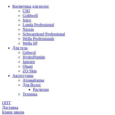
Косметика для волос
CHI
Goldwell
Joico
Londa Professional
Nioxin
Schwarzkopf Professional
Wella Professionals
Wella SP
Для тела
Gehwol
HydroPeptide
Janssen
Obagi
ZO Skin
Aксессуары
Атомайзеры
Для Волос
Расчески
Техника
ОПТ
Доставка
Бланк заказа