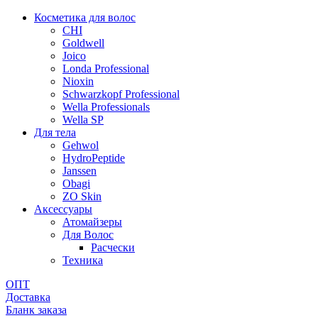
Косметика для волос
CHI
Goldwell
Joico
Londa Professional
Nioxin
Schwarzkopf Professional
Wella Professionals
Wella SP
Для тела
Gehwol
HydroPeptide
Janssen
Obagi
ZO Skin
Aксессуары
Атомайзеры
Для Волос
Расчески
Техника
ОПТ
Доставка
Бланк заказа