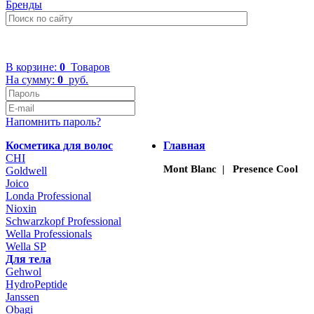
Бренды
+7 (499) 322-48-40
В корзине:
0
Товаров
На сумму:
0
руб.
Напомнить пароль?
Косметика для волос
Главная
CHI
Mont Blanc | Presence Cool
Goldwell
Joico
Londa Professional
Nioxin
Schwarzkopf Professional
Wella Professionals
Wella SP
Для тела
Gehwol
HydroPeptide
Janssen
Obagi