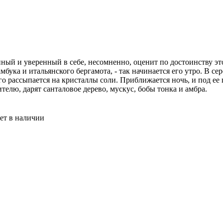
ый и уверенный в себе, несомненно, оценит по достоинству эт
мбука и итальянского бергамота, - так начинается его утро. В с
го рассыпается на кристаллы соли. Приближается ночь, и под ее
телю, дарят санталовое дерево, мускус, бобы тонка и амбра.
ет в наличии
SSIONNELLE Laque Лак для укладки сверхсильной фиксации