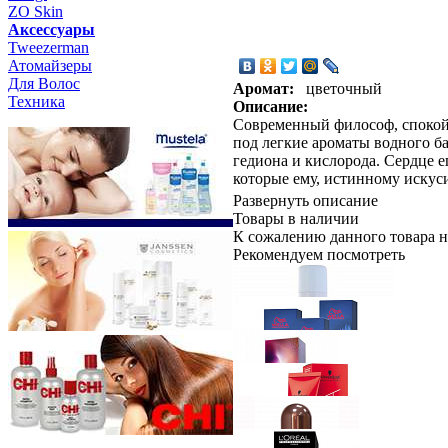
ZO Skin
Aксессуары
Tweezerman
Атомайзеры
Для Волос
Аромат:
цветочный
Техника
Описание:
Современный философ, спокойн
под легкие ароматы водного ба
гедиона и кислорода. Сердце е
которые ему, истинному искуси
Развернуть описание
Товары в наличии
К сожалению данного товара н
Рекомендуем посмотреть
Schwarzkopf Professional
PROFE