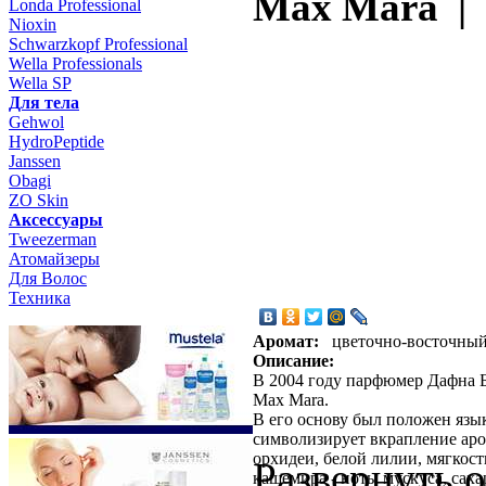
Max Mara |
Londa Professional
Nioxin
Schwarzkopf Professional
Wella Professionals
Wella SP
Для тела
Gehwol
HydroPeptide
Janssen
Obagi
ZO Skin
Aксессуары
Tweezerman
Атомайзеры
Для Волос
Техника
Аромат:
цветочно-восточны
Описание:
В 2004 году парфюмер Дафна 
Max Mara.
В его основу был положен язы
символизирует вкрапление аро
орхидеи, белой лилии, мягкост
Развернуть 
кашемира - ноты мускуса, сах