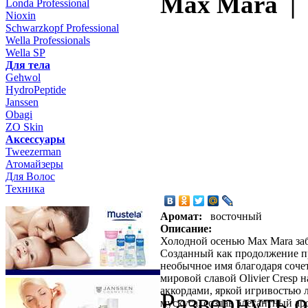
Max Mara |
Londa Professional
Nioxin
Schwarzkopf Professional
Wella Professionals
Wella SP
Для тела
Gehwol
HydroPeptide
Janssen
Obagi
ZO Skin
Aксессуары
Tweezerman
Атомайзеры
Для Волос
Техника
Аромат:
восточный
Описание:
Холодной осенью Max Mara за
Созданный как продолжение пр
необычное имя благодаря соче
мировой славой Olivier Cresp
аккордами, яркой игривостью 
Развернуть 
мускуса, создав элегантный а