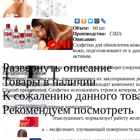
Объем:
60 шт
Производство:
США
Описание:
Салфетки для обновления кож
кожи, подготавливают ее к да
активам.
Развернуть описание
Салфетки обладают мягким отшелушивающим, себорегулирующи
высыпаний на лице.
Товары в наличии
Тщательно очищают поры, предотвращают их закупоривание 
Способствуют увлажнению кожи, в состав входит компонент н
Способ применения: Салфетки использовать утром и вечером, п
К сожалению данного това
очищения.
Рекомендуем посмотреть
Состав: Основные активные компоненты:
салициловая кислота - отшелушивает, нормализует работу жел
действием,
гликолевая кислота – эксфолиант, улучшающий поверхность ко
эпидермиса,