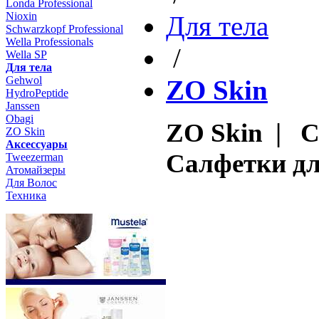
Londa Professional
Nioxin
Для тела
Schwarzkopf Professional
Wella Professionals
/
Wella SP
Для тела
Gehwol
ZO Skin
HydroPeptide
Janssen
Obagi
ZO Skin | C
ZO Skin
Aксессуары
Салфетки дл
Tweezerman
Атомайзеры
Для Волос
Техника