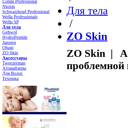
Londa Professional
Nioxin
Для тела
Schwarzkopf Professional
Wella Professionals
/
Wella SP
Для тела
Gehwol
ZO Skin
HydroPeptide
Janssen
Obagi
ZO Skin | A
ZO Skin
Aксессуары
проблемной
Tweezerman
Атомайзеры
Для Волос
Техника