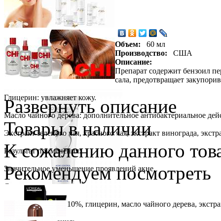
Объем:
60 мл
Производство:
США
Описание:
Препарат содержит бензоил пе
сала, предотвращает закупори
Глицерин: увлажняет кожу.
Развернуть описание
Масло чайного дерева: дополнительное антибактериальное дей
Товары в наличии
Экстракт зеленого чая, красного чая, экстракт винограда, экс
К сожалению данного това
Результат применения:
Рекомендуем посмотреть
Значительное уменьшение проявлений акне.
Состав продукта:
Бензоил пероксид 10%, глицерин, масло чайного дерева, экстрак