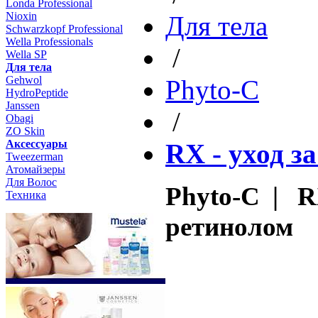
Londa Professional
Nioxin
Для тела
Schwarzkopf Professional
Wella Professionals
/
Wella SP
Для тела
Gehwol
Phyto-C
HydroPeptide
Janssen
/
Obagi
ZO Skin
Aксессуары
RX - уход з
Tweezerman
Атомайзеры
Для Волос
Phyto-C | R
Техника
ретинолом