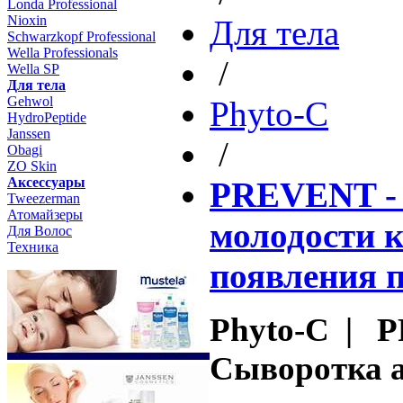
Londa Professional
Nioxin
Для тела
Schwarzkopf Professional
Wella Professionals
/
Wella SP
Для тела
Gehwol
Phyto-C
HydroPeptide
Janssen
/
Obagi
ZO Skin
Aксессуары
PREVENT - 
Tweezerman
Атомайзеры
молодости 
Для Волос
Техника
появления п
Phyto-C | 
Сыворотка 