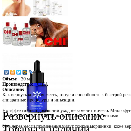
Объем:
30 мл
Производство:
США
Описание:
Как вернуть коже свежесть, тонус и способность к быстрой р
аппаратные процедуры и инъекции.
Но эффективный домашний уход не заменит ничего. Многофун
Развернуть описание
возрастной кожи с морщинками и пигментными пятнами.
Товары в наличии
Уже через месяц применения уйдут тонкие морщинки, коже верн