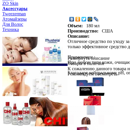
ZO Skin
Aксессуары
Tweezerman
Атомайзеры
Для Волос
Объем:
180 мл
Техника
Производство:
США
Описание:
Отличное средство по уходу за
только эффективное средство 
Применение :
Развернуть описание
При любом типе кожи, очищающ
Товары в наличии
К сожалению данного товара н
Благодаря нейтральному pH, о
Рекомендуем посмотреть
чувства стянутости.
Wella Professionals
Краска для В