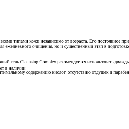
 всеми типами кожи независимо от возраста. Его постоянное пр
для ежедневного очищения, но и существенный этап в подготовк
ий гель Cleansing Complex рекомендуется использовать дважды
ет в наличии
птимальному содержанию кислот, отсутствию отдушек и парабено
олос Koleston Perfect