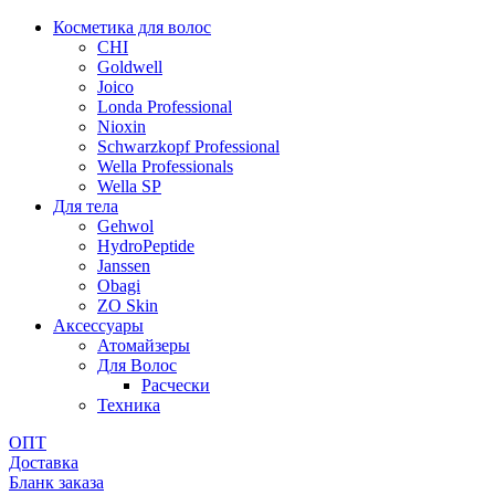
Косметика для волос
CHI
Goldwell
Joico
Londa Professional
Nioxin
Schwarzkopf Professional
Wella Professionals
Wella SP
Для тела
Gehwol
HydroPeptide
Janssen
Obagi
ZO Skin
Aксессуары
Атомайзеры
Для Волос
Расчески
Техника
ОПТ
Доставка
Бланк заказа