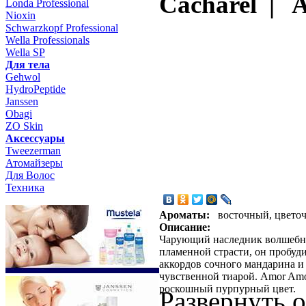
Cacharel | 
Londa Professional
Nioxin
Schwarzkopf Professional
Wella Professionals
Wella SP
Для тела
Gehwol
HydroPeptide
Janssen
Obagi
ZO Skin
Aксессуары
Tweezerman
Атомайзеры
Для Волос
Техника
Ароматы:
восточный, цвето
Описание:
Чарующий наследник волшебног
пламенной страсти, он пробуд
аккордов сочного мандарина 
чувственной тиарой. Amor Amo
роскошный пурпурный цвет.
Развернуть 