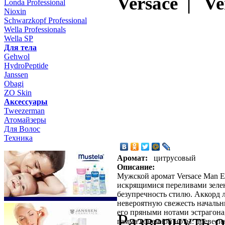
Versace | Ve
Londa Professional
Nioxin
Schwarzkopf Professional
Wella Professionals
Wella SP
Для тела
Gehwol
HydroPeptide
Janssen
Obagi
ZO Skin
Aксессуары
Tweezerman
Атомайзеры
Для Волос
Техника
Аромат:
цитрусовый
Описание:
Мужской аромат Versace Man Ea
искрящимися переливами зелен
безупречность стилю. Аккорд 
невероятную свежесть начальн
его пряными нотами эстрагона
Развернуть 
гамма конечной ноты: древесин